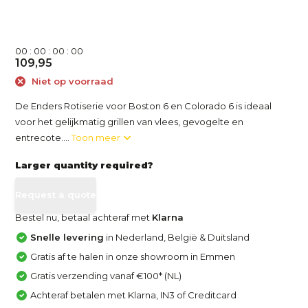
0
0
:
0
0
:
0
0
:
0
0
109,95
Niet op voorraad
De Enders Rotiserie voor Boston 6 en Colorado 6 is ideaal
voor het gelijkmatig grillen van vlees, gevogelte en
entrecote....
Toon meer
Larger quantity required?
Request a quote
Bestel nu, betaal achteraf met
Klarna
Snelle levering
in Nederland, België & Duitsland
Gratis af te halen in onze showroom in Emmen
Gratis verzending vanaf €100* (NL)
Achteraf betalen met Klarna, IN3 of Creditcard