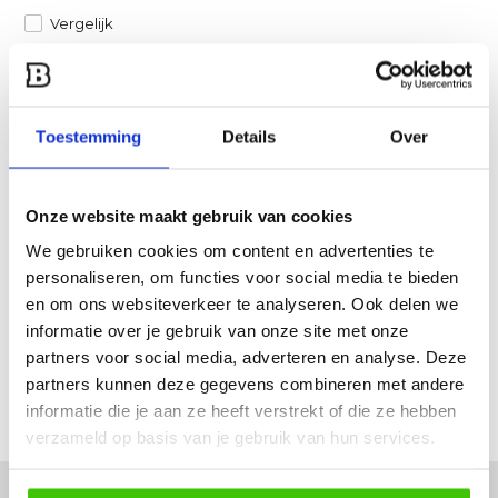
Vergelijk
Heb je een vraag over dit product?
Een van onze specialisten helpt je graag verder!
Toestemming
Details
Over
Stuur ons een mail
Onze website maakt gebruik van cookies
Productomschrijving
We gebruiken cookies om content en advertenties te
personaliseren, om functies voor social media te bieden
Specificaties
en om ons websiteverkeer te analyseren. Ook delen we
informatie over je gebruik van onze site met onze
Reviews
partners voor social media, adverteren en analyse. Deze
partners kunnen deze gegevens combineren met andere
informatie die je aan ze heeft verstrekt of die ze hebben
Delen
verzameld op basis van je gebruik van hun services.