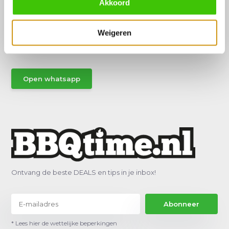
Akkoord
Hulp of advies nodig?
Vraag het een van onze specialisten!
Weigeren
Stuur gemakkelijk een Whatsapp.
Open whatsapp
Ontvang de beste DEALS en tips in je inbox!
Abonneer
* Lees hier de wettelijke beperkingen