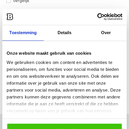
Vergelijk
Heb je een vraag over dit product?
Een van onze specialisten helpt je graag verder!
Toestemming
Details
Over
Stuur ons een mail
Onze website maakt gebruik van cookies
Productomschrijving
We gebruiken cookies om content en advertenties te
personaliseren, om functies voor social media te bieden
Specificaties
en om ons websiteverkeer te analyseren. Ook delen we
informatie over je gebruik van onze site met onze
Reviews
partners voor social media, adverteren en analyse. Deze
partners kunnen deze gegevens combineren met andere
Delen
informatie die je aan ze heeft verstrekt of die ze hebben
verzameld op basis van je gebruik van hun services.