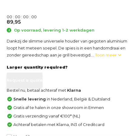
0
0
:
0
0
:
0
0
:
0
0
89,95
Op voorraad, levering 1-2 werkdagen
Dankzij de slimme universele houder van gegoten aluminium
loopt het meteen soepel. De spies is in een handomdraai en
zonder gereedschap aan je grill bevestigd....
Toon meer
Larger quantity required?
Request a quote
Bestel nu, betaal achteraf met
Klarna
Snelle levering
in Nederland, België & Duitsland
Gratis af te halen in onze showroom in Emmen
Gratis verzending vanaf €100* (NL)
Achteraf betalen met Klarna, IN3 of Creditcard