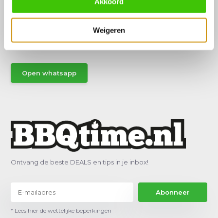
Akkoord
Hulp of advies nodig?
Vraag het een van onze specialisten!
Weigeren
Stuur gemakkelijk een Whatsapp.
Open whatsapp
Ontvang de beste DEALS en tips in je inbox!
Abonneer
* Lees hier de wettelijke beperkingen