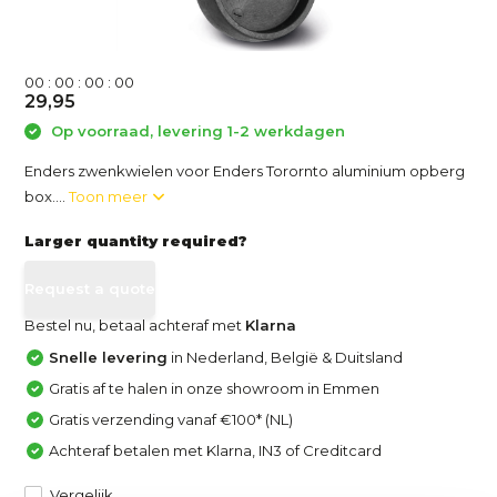
0
0
:
0
0
:
0
0
:
0
0
29,95
Op voorraad, levering 1-2 werkdagen
Enders zwenkwielen voor Enders Torornto aluminium opberg
box....
Toon meer
Larger quantity required?
Request a quote
Bestel nu, betaal achteraf met
Klarna
Snelle levering
in Nederland, België & Duitsland
Gratis af te halen in onze showroom in Emmen
Gratis verzending vanaf €100* (NL)
Achteraf betalen met Klarna, IN3 of Creditcard
Vergelijk