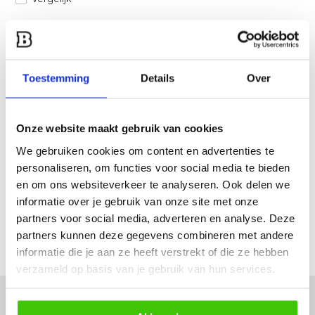
Heb je een vraag over dit product?
Een van onze specialisten helpt je graag verder!
Toestemming
Details
Over
Stuur ons een mail
Onze website maakt gebruik van cookies
Productomschrijving
We gebruiken cookies om content en advertenties te
personaliseren, om functies voor social media te bieden
Specificaties
en om ons websiteverkeer te analyseren. Ook delen we
informatie over je gebruik van onze site met onze
Reviews
partners voor social media, adverteren en analyse. Deze
partners kunnen deze gegevens combineren met andere
Delen
informatie die je aan ze heeft verstrekt of die ze hebben
verzameld op basis van je gebruik van hun services.