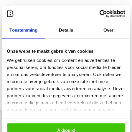
Heb je een vraag over dit product?
Een van onze specialisten helpt je graag verder!
Stuur ons een mail
Toestemming
Details
Over
Productomschrijving
Onze website maakt gebruik van cookies
We gebruiken cookies om content en advertenties te
Specificaties
personaliseren, om functies voor social media te bieden
en om ons websiteverkeer te analyseren. Ook delen we
informatie over je gebruik van onze site met onze
Reviews
partners voor social media, adverteren en analyse. Deze
partners kunnen deze gegevens combineren met andere
Delen
informatie die je aan ze heeft verstrekt of die ze hebben
verzameld op basis van je gebruik van hun services.
Akkoord