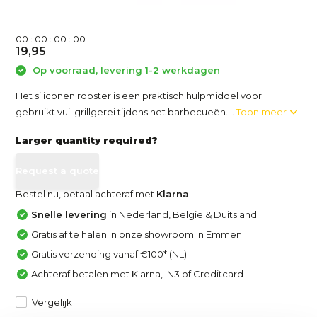
0
0
:
0
0
:
0
0
:
0
0
19,95
Op voorraad, levering 1-2 werkdagen
Het siliconen rooster is een praktisch hulpmiddel voor
gebruikt vuil grillgerei tijdens het barbecueën....
Toon meer
Larger quantity required?
Request a quote
Bestel nu, betaal achteraf met
Klarna
Snelle levering
in Nederland, België & Duitsland
Gratis af te halen in onze showroom in Emmen
Gratis verzending vanaf €100* (NL)
Achteraf betalen met Klarna, IN3 of Creditcard
Vergelijk