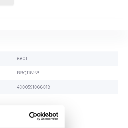
8801
BBQ118158
4000591088018