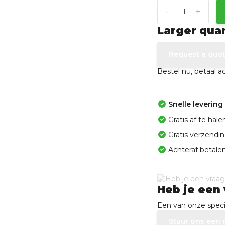
-
+
Larger qua
Request a quo
Bestel nu, betaal 
Snelle levering
Gratis af te ha
Gratis verzendi
Achteraf betalen
Heb je een 
Een van onze specia
Stuur ons een 