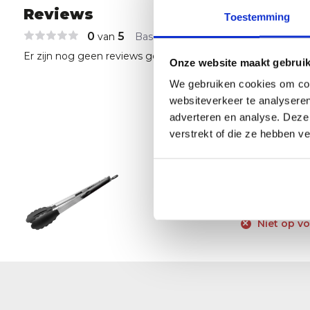
Reviews
Toestemming
0
5
van
Based on 0 reviews
Er zijn nog geen reviews geschreven over dit product..
Onze website maakt gebruik
We gebruiken cookies om cont
websiteverkeer te analyseren
adverteren en analyse. Deze
verstrekt of die ze hebben v
Enders 
19,95
EOL
Niet op v