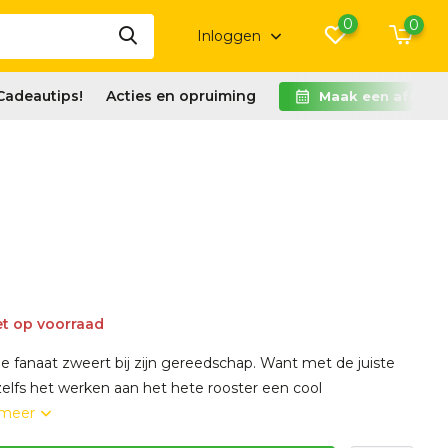
0
0
Inloggen
Cadeautips!
Acties en opruiming
Maak een afspra
t op voorraad
e fanaat zweert bij zijn gereedschap. Want met de juiste
zelfs het werken aan het hete rooster een cool
 meer