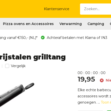
Klantenservice
Pizza ovens en Accessoires
Verwarming
Camping
ing vanaf €150,- (NL)*
Achteraf betalen met Klarna of IN3
ijstalen grilltang
Vergelijk
0
0
:
0
0
:
0
0
:
0
0
19,95
Nie
Elke echte barbecu
accessoires wordt 
genoegen. ...
Toon