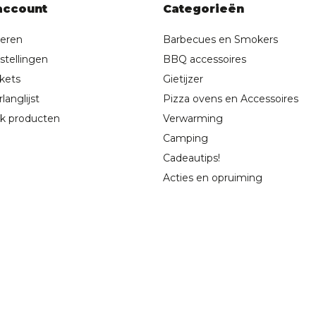
account
Categorieën
reren
Barbecues en Smokers
stellingen
BBQ accessoires
ckets
Gietijzer
langlijst
Pizza ovens en Accessoires
jk producten
Verwarming
Camping
Cadeautips!
Acties en opruiming