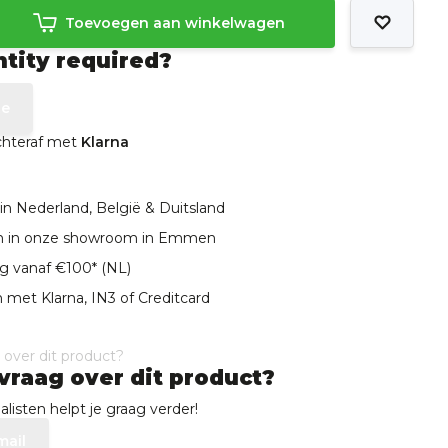
Toevoegen aan winkelwagen
ntity required?
te
achteraf met
Klarna
in Nederland, België & Duitsland
len in onze showroom in Emmen
ng vanaf €100* (NL)
 met Klarna, IN3 of Creditcard
vraag over dit product?
listen helpt je graag verder!
mail