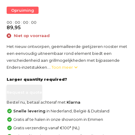
Opruiming
0
0
:
0
0
:
0
0
:
0
0
89,95
Niet op voorraad
Het nieuw ontworpen, geëmailleerde gietijzeren rooster met
een eenvoudig uitneembaar rond element biedt een
verscheidenheid aan grillmogelijkheden met bijpassende
Enders-inzetstukken....
Toon meer
Larger quantity required?
Request a quote
Bestel nu, betaal achteraf met
Klarna
Snelle levering
in Nederland, België & Duitsland
Gratis af te halen in onze showroom in Emmen
Gratis verzending vanaf €100* (NL)