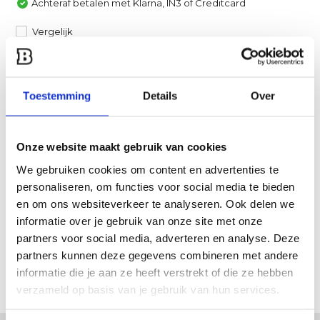
Achteraf betalen met Klarna, IN3 of Creditcard
Vergelijk
Heb je een vraag over dit product?
Een van onze specialisten helpt je graag verder!
Toestemming
Details
Over
Stuur ons een mail
Onze website maakt gebruik van cookies
Productomschrijving
We gebruiken cookies om content en advertenties te
personaliseren, om functies voor social media te bieden
en om ons websiteverkeer te analyseren. Ook delen we
Specificaties
informatie over je gebruik van onze site met onze
partners voor social media, adverteren en analyse. Deze
Reviews
partners kunnen deze gegevens combineren met andere
informatie die je aan ze heeft verstrekt of die ze hebben
Delen
verzameld op basis van je gebruik van hun services.