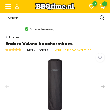
0
0
Gratis bezorging vanaf €150,- (NL)*
Home
Enders Vulano beschermhoes
Merk:
Enders
Bekijk alles Verwarming