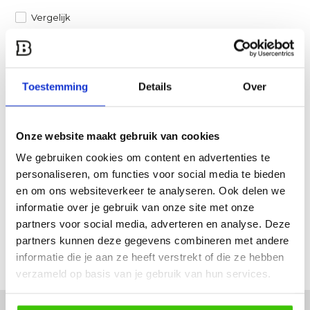
Vergelijk
Heb je een vraag over dit product?
Een van onze specialisten helpt je graag verder!
Toestemming
Details
Over
Stuur ons een mail
Onze website maakt gebruik van cookies
Productomschrijving
We gebruiken cookies om content en advertenties te
personaliseren, om functies voor social media te bieden
Specificaties
en om ons websiteverkeer te analyseren. Ook delen we
informatie over je gebruik van onze site met onze
partners voor social media, adverteren en analyse. Deze
Reviews
partners kunnen deze gegevens combineren met andere
informatie die je aan ze heeft verstrekt of die ze hebben
Delen
verzameld op basis van je gebruik van hun services.