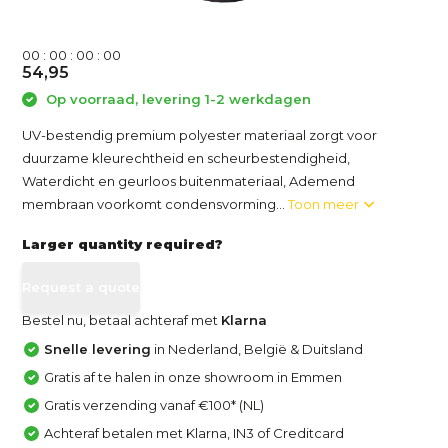
0
0
:
0
0
:
0
0
:
0
0
54,95
Op voorraad, levering 1-2 werkdagen
UV-bestendig premium polyester materiaal zorgt voor
duurzame kleurechtheid en scheurbestendigheid,
Waterdicht en geurloos buitenmateriaal, Ademend
membraan voorkomt condensvorming...
Toon meer
Larger quantity required?
Request a quote
Bestel nu, betaal achteraf met
Klarna
Snelle levering
in Nederland, België & Duitsland
Gratis af te halen in onze showroom in Emmen
Gratis verzending vanaf €100* (NL)
Achteraf betalen met Klarna, IN3 of Creditcard