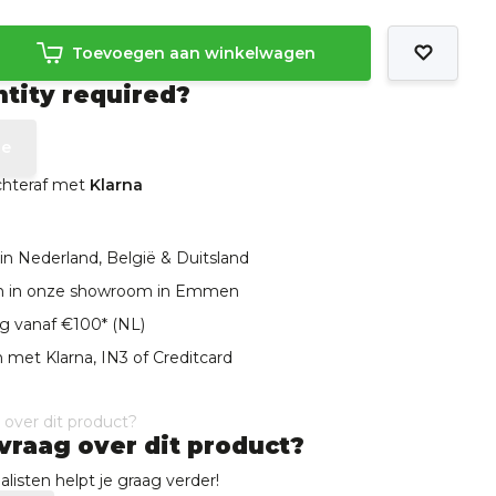
Toevoegen aan winkelwagen
ntity required?
te
achteraf met
Klarna
in Nederland, België & Duitsland
len in onze showroom in Emmen
ng vanaf €100* (NL)
 met Klarna, IN3 of Creditcard
vraag over dit product?
listen helpt je graag verder!