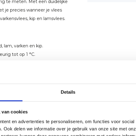
g te meten. Met een duidelijke
et je precies wanneer je vlees
 varkensvlees, kip en lamsvlees.
, lam, varken en kip.
urig tot op 1 °C.
trouwbaar.
 eenvoudig te reinigen.
n 0 en 120 °C.
Details
 van cookies
ent en advertenties te personaliseren, om functies voor social
. Ook delen we informatie over je gebruik van onze site met onz
kken
 partners kunnen deze gegevens combineren met andere informat