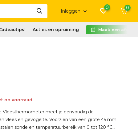
0
0
Inloggen
Cadeautips!
Acties en opruiming
Maak een afspra
et op voorraad
e Vleesthermometer meet je eenvoudig de
an vlees en gevogelte. Voorzien van een grote 45 mm
rijstalen sonde en temperatuurbereik van 0 tot 120 °C...