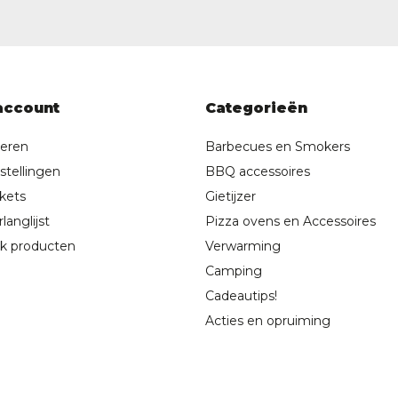
account
Categorieën
reren
Barbecues en Smokers
stellingen
BBQ accessoires
ckets
Gietijzer
langlijst
Pizza ovens en Accessoires
jk producten
Verwarming
Camping
Cadeautips!
Acties en opruiming