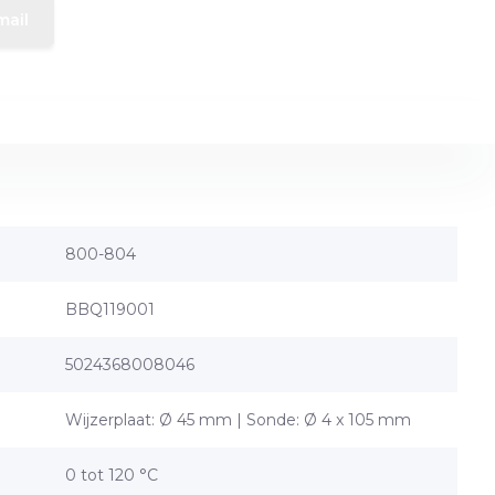
mail
800-804
BBQ119001
5024368008046
Wijzerplaat: Ø 45 mm | Sonde: Ø 4 x 105 mm
0 tot 120 °C