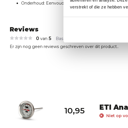
Onderhoud: Eenvoudig af te spoelen en schoon te 
verstrekt of die ze hebben v
Reviews
0
5
van
Based on 0 reviews
Er zijn nog geen reviews geschreven over dit product..
ETI An
10,95
Niet op v