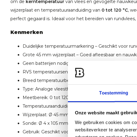
om de
kerntemperatuur
van vlees en gevogelte nauwkeuri
wijzerplaat en temperatuuraanduiding van
0 tot 120 °C
, we
perfect gegaard is. Ideaal voor het bereiden van rundvlees,
Kenmerken
Duidelijke temperatuurmarkering – Geschikt voor rund
Grote 45 mm wijzerplaat – Goed afleesbaar en nauwke
Geen batterijen nodig – Direct gebruiksklaar, altijd be
RVS temperatuursensor – Duurzaam, voedselveilig en
Breed temperatuurbereik – Meet temperaturen tusse
Type: Analoge vleesthermometer
Toestemming
Meetbereik: 0 tot 120 °C
Temperatuuraanduiding: Celsius
Onze website maakt gebruik
Wijzerplaat: Ø 45 mm, goed leesbare schaalverdeling
We gebruiken cookies om cont
Sonde: Ø 4 x 105 mm roestvrijstalen sensor
websiteverkeer te analyseren
Gebruik: Geschikt voor vlees, gevogelte en braadstu
adverteren en analyse. Deze