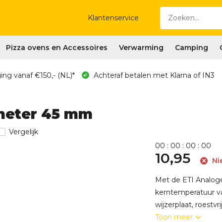
Klantenservice
Pizza ovens en Accessoires
Verwarming
Camping
ing vanaf €150,- (NL)*
Achteraf betalen met Klarna of IN3
meter 45 mm
Vergelijk
0
0
:
0
0
:
0
0
:
0
0
10,95
Ni
Met de ETI Analog
kerntemperatuur v
wijzerplaat, roestv
Toon meer