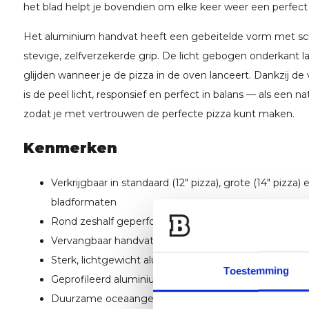
het blad helpt je bovendien om elke keer weer een perfect
Het aluminium handvat heeft een gebeitelde vorm met sch
stevige, zelfverzekerde grip. De licht gebogen onderkant l
glijden wanneer je de pizza in de oven lanceert. Dankzij de
is de peel licht, responsief en perfect in balans — als een na
zodat je met vertrouwen de perfecte pizza kunt maken.
Kenmerken
Verkrijgbaar in standaard (12" pizza), grote (14" pizza) 
bladformaten
Rond zeshalf geperforeerd lemmet
Vervangbaar handvat
Sterk, lichtgewicht aluminium mes
Toestemming
Geprofileerd aluminium handvat
Duurzame oceaangebonden plastic gecertificeerde g