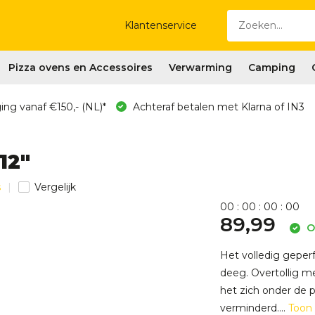
Klantenservice
Pizza ovens en Accessoires
Verwarming
Camping
ing vanaf €150,- (NL)*
Achteraf betalen met Klarna of IN3
12"
s
Vergelijk
0
0
:
0
0
:
0
0
:
0
0
89,99
O
Het volledig geper
deeg. Overtollig m
het zich onder de 
verminderd....
Toon