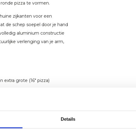
 ronde pizza te vormen.
uine zijkanten voor een
aat de schep soepel door je hand
 volledig aluminium constructie
tuurlijke verlenging van je arm,
en extra grote (16" pizza)
Details
erecyclede plastic ophanglus