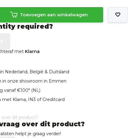
Toevoegen aan winkelwagen
ntity required?
te
achteraf met
Klarna
in Nederland, België & Duitsland
len in onze showroom in Emmen
ng vanaf €100* (NL)
 met Klarna, IN3 of Creditcard
vraag over dit product?
listen helpt je graag verder!