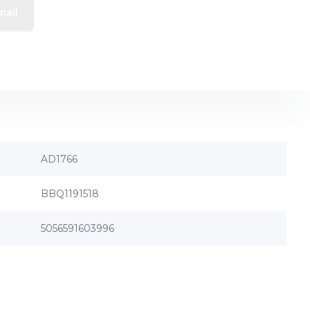
mail
AD1766
BBQ1191518
5056591603996