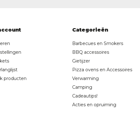
account
Categorieën
reren
Barbecues en Smokers
stellingen
BBQ accessoires
ckets
Gietijzer
langlijst
Pizza ovens en Accessoires
jk producten
Verwarming
Camping
Cadeautips!
Acties en opruiming