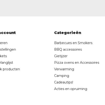
account
Categorieën
reren
Barbecues en Smokers
stellingen
BBQ accessoires
ckets
Gietijzer
langlijst
Pizza ovens en Accessoires
jk producten
Verwarming
Camping
Cadeautips!
Acties en opruiming