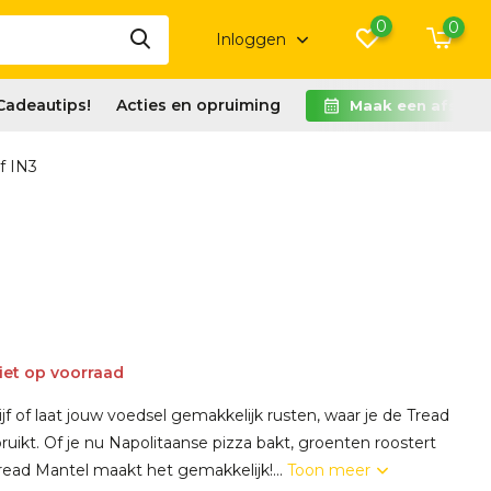
0
0
Inloggen
Cadeautips!
Acties en opruiming
Maak een afspra
f IN3
iet op voorraad
tijf of laat jouw voedsel gemakkelijk rusten, waar je de Tread
uikt. Of je nu Napolitaanse pizza bakt, groenten roostert
Tread Mantel maakt het gemakkelijk!...
Toon meer