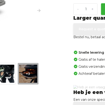
-
+
Larger qua
Request a quo
Bestel nu, betaal 
Snelle levering
Gratis af te ha
Gratis verzendi
Achteraf betalen
+3
Heb je een 
Een van onze specia