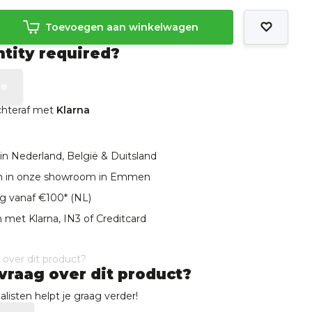
Toevoegen aan winkelwagen
ntity required?
te
achteraf met
Klarna
in Nederland, België & Duitsland
len in onze showroom in Emmen
ng vanaf €100* (NL)
 met Klarna, IN3 of Creditcard
vraag over dit product?
listen helpt je graag verder!