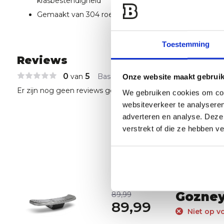
krasbestendigheid
Gemaakt van 304 roestvrij staal
Toestemming
Reviews
0
5
van
Based on 0 reviews
Onze website maakt gebruik
Er zijn nog geen reviews geschreven over dit product..
We gebruiken cookies om cont
websiteverkeer te analyseren
adverteren en analyse. Deze
verstrekt of die ze hebben v
Gozney
89,99
89,99
Niet op v