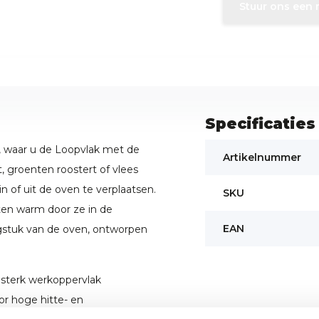
Stuur ons een 
Specificaties
en, waar u de Loopvlak met de
Artikelnummer
, groenten roostert of vlees
 of uit de oven te verplaatsen.
SKU
anten warm door ze in de
EAN
gstuk van de oven, ontworpen
 sterk werkoppervlak
r hoge hitte- en