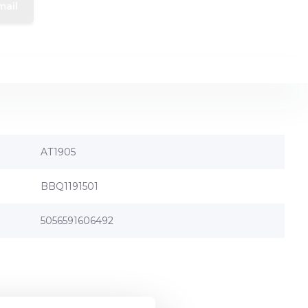
mail
AT1905
BBQ1191501
5056591606492