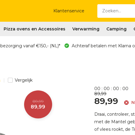
Klantenservice
Pizza ovens en Accessoires
Verwarming
Camping
 bezorging vanaf €150,- (NL)*
Achteraf betalen met Klarna o
s
Vergelijk
0
0
:
0
0
:
0
0
:
0
0
89,99
89,99
89,99
N
89,99
Draai, controleer, s
met de Mantel gebr
of vlees rookt, de 