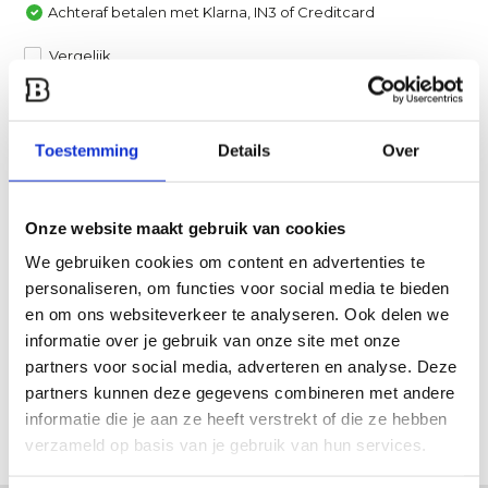
Achteraf betalen met Klarna, IN3 of Creditcard
Vergelijk
Heb je een vraag over dit product?
Toestemming
Details
Over
Een van onze specialisten helpt je graag verder!
Stuur ons een mail
Onze website maakt gebruik van cookies
Productomschrijving
We gebruiken cookies om content en advertenties te
personaliseren, om functies voor social media te bieden
en om ons websiteverkeer te analyseren. Ook delen we
Specificaties
informatie over je gebruik van onze site met onze
partners voor social media, adverteren en analyse. Deze
Reviews
partners kunnen deze gegevens combineren met andere
informatie die je aan ze heeft verstrekt of die ze hebben
Delen
verzameld op basis van je gebruik van hun services.