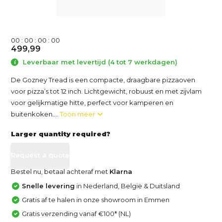
0
0
:
0
0
:
0
0
:
0
0
499,99
Leverbaar met levertijd (4 tot 7 werkdagen)
De Gozney Tread is een compacte, draagbare pizzaoven
voor pizza’s tot 12 inch. Lichtgewicht, robuust en met zijvlam
voor gelijkmatige hitte, perfect voor kamperen en
buitenkoken....
Toon meer
Larger quantity required?
Request a quote
Bestel nu, betaal achteraf met
Klarna
Snelle levering
in Nederland, België & Duitsland
Gratis af te halen in onze showroom in Emmen
Gratis verzending vanaf €100* (NL)