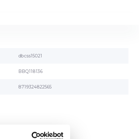
dbcss15021
BBQ118136
8719324822565