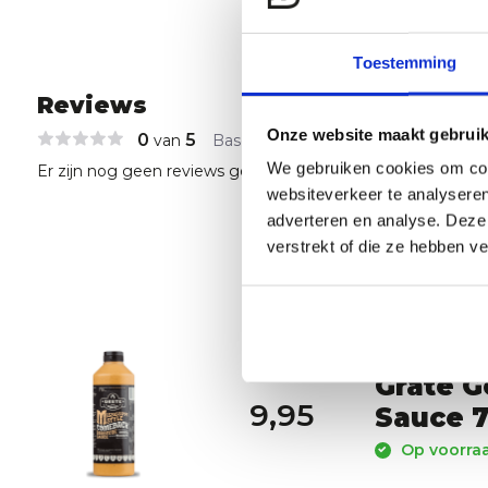
Toestemming
Reviews
Onze website maakt gebruik
0
5
van
Based on 0 reviews
We gebruiken cookies om cont
Er zijn nog geen reviews geschreven over dit product..
websiteverkeer te analyseren
adverteren en analyse. Deze
verstrekt of die ze hebben v
Grate G
9,95
Sauce 7
Op voorraa