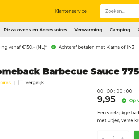
Klantenservice
Pizza ovens en Accessoires
Verwarming
Camping
ing vanaf €150,- (NL)*
Achteraf betalen met Klarna of IN3
Comeback Barbecue Sauce 775
oires
Vergelijk
0
0
:
0
0
:
0
0
:
0
0
9,95
Op v
Een veelzijdige ba
met uitjes, verse kr
-
+