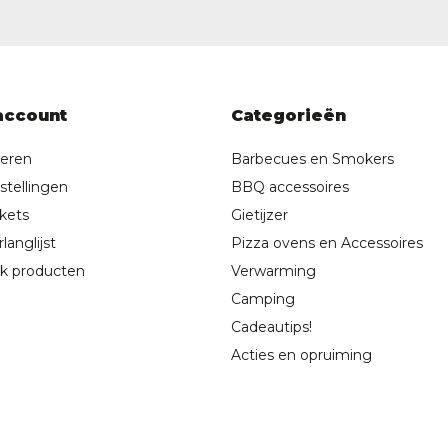
account
Categorieën
reren
Barbecues en Smokers
stellingen
BBQ accessoires
ckets
Gietijzer
langlijst
Pizza ovens en Accessoires
jk producten
Verwarming
Camping
Cadeautips!
Acties en opruiming