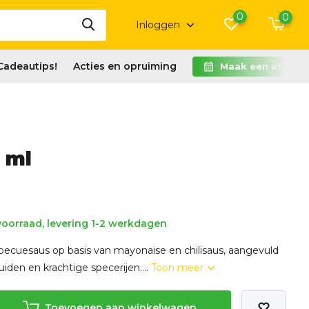
0
0
Inloggen
Cadeautips!
Acties en opruiming
Maak een afspra
 ml
oorraad, levering 1-2 werkdagen
rbecuesaus op basis van mayonaise en chilisaus, aangevuld
uiden en krachtige specerijen....
Toon meer
Toevoegen aan winkelwagen