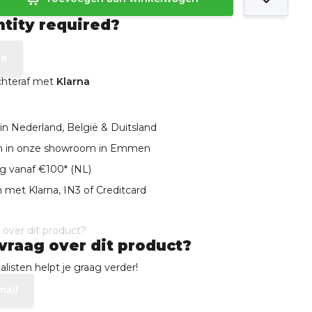
ntity required?
te
achteraf met
Klarna
in Nederland, België & Duitsland
len in onze showroom in Emmen
ng vanaf €100* (NL)
 met Klarna, IN3 of Creditcard
vraag over dit product?
listen helpt je graag verder!
mail