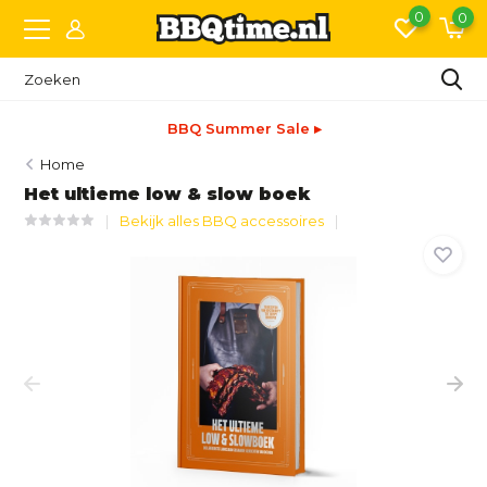
0
0
BBQ Summer Sale ▸
Home
Het ultieme low & slow boek
Bekijk alles BBQ accessoires