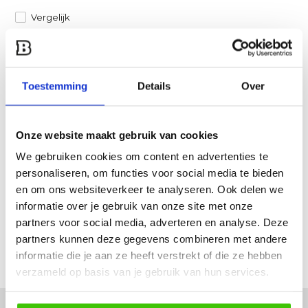
Vergelijk
Heb je een vraag over dit product?
Een van onze specialisten helpt je graag verder!
Toestemming
Details
Over
Stuur ons een mail
Onze website maakt gebruik van cookies
Productomschrijving
We gebruiken cookies om content en advertenties te
personaliseren, om functies voor social media te bieden
Specificaties
en om ons websiteverkeer te analyseren. Ook delen we
informatie over je gebruik van onze site met onze
partners voor social media, adverteren en analyse. Deze
Reviews
partners kunnen deze gegevens combineren met andere
informatie die je aan ze heeft verstrekt of die ze hebben
Delen
verzameld op basis van je gebruik van hun services.