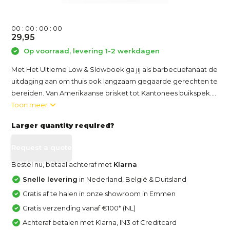
0
0
:
0
0
:
0
0
:
0
0
29,95
Op voorraad, levering 1-2 werkdagen
Met Het Ultieme Low & Slowboek ga jij als barbecuefanaat de
uitdaging aan om thuis ook langzaam gegaarde gerechten te
bereiden. Van Amerikaanse brisket tot Kantonees buikspek....
Toon meer
Larger quantity required?
Request a quote
Bestel nu, betaal achteraf met
Klarna
Snelle levering
in Nederland, België & Duitsland
Gratis af te halen in onze showroom in Emmen
Gratis verzending vanaf €100* (NL)
Achteraf betalen met Klarna, IN3 of Creditcard