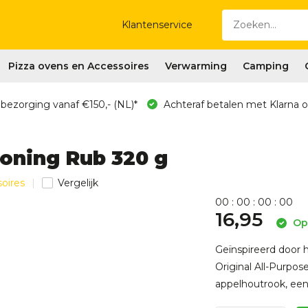
Klantenservice
Pizza ovens en Accessoires
Verwarming
Camping
 bezorging vanaf €150,- (NL)*
Achteraf betalen met Klarna o
soning Rub 320 g
soires
Vergelijk
0
0
:
0
0
:
0
0
:
0
0
16,95
Op 
Geïnspireerd door 
Original All-Purpos
appelhoutrook, een 