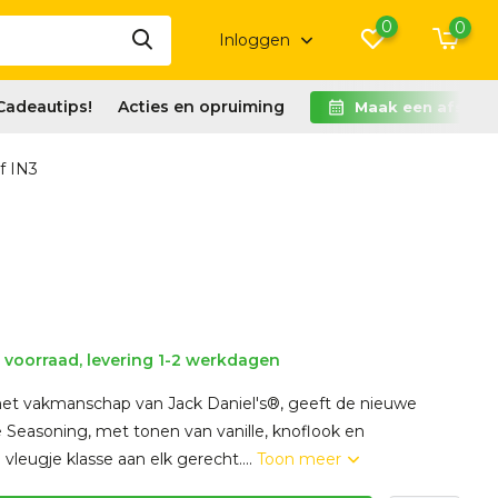
0
0
Inloggen
Cadeautips!
Acties en opruiming
Maak een afspra
f IN3
voorraad, levering 1-2 werkdagen
het vakmanschap van Jack Daniel's®, geeft de nieuwe
e Seasoning, met tonen van vanille, knoflook en
vleugje klasse aan elk gerecht....
Toon meer