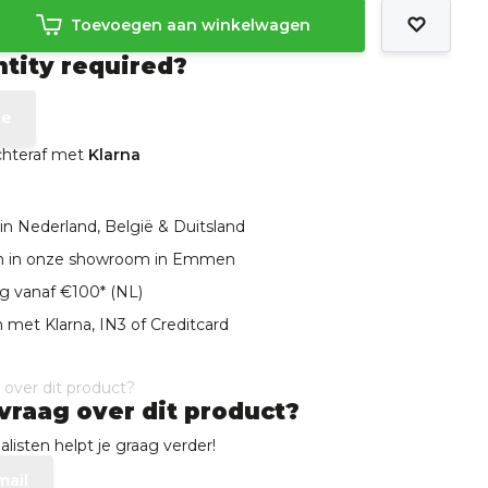
Toevoegen aan winkelwagen
ntity required?
te
achteraf met
Klarna
in Nederland, België & Duitsland
len in onze showroom in Emmen
ng vanaf €100* (NL)
 met Klarna, IN3 of Creditcard
vraag over dit product?
listen helpt je graag verder!
mail