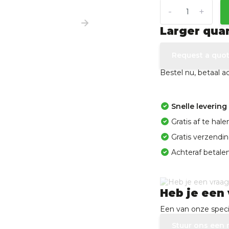
-
+
Larger qua
Request a quo
Bestel nu, betaal 
Snelle levering
Gratis af te ha
Gratis verzendi
Achteraf betalen
Heb je een 
Een van onze specia
Stuur ons een 