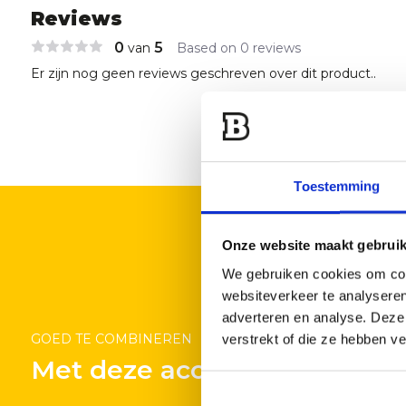
Reviews
0
5
van
Based on 0 reviews
Er zijn nog geen reviews geschreven over dit product..
Toestemming
Onze website maakt gebruik
We gebruiken cookies om cont
websiteverkeer te analyseren
adverteren en analyse. Deze
GOED TE COMBINEREN
verstrekt of die ze hebben v
Met deze accessoires
 Daniel's Steak
Jack Daniels Original BBQ
Ja
ning Rub 291 g
Sauce - 533 ml