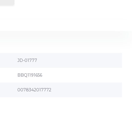
JD-01777
BBQ1191656
0078342017772