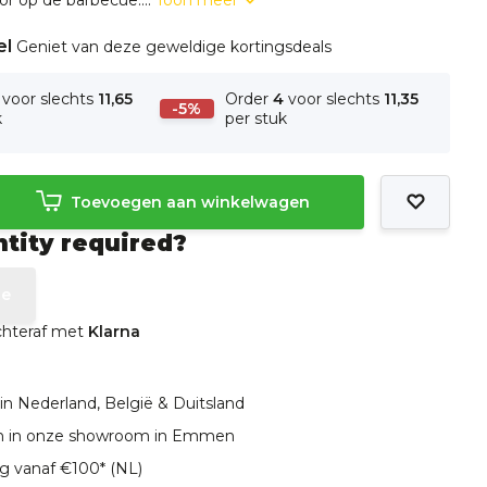
r op de barbecue....
Toon meer
el
Geniet van deze geweldige kortingsdeals
voor slechts
11,65
Order
4
voor slechts
11,35
-5%
k
per stuk
Toevoegen aan winkelwagen
ntity required?
te
achteraf met
Klarna
in Nederland, België & Duitsland
len in onze showroom in Emmen
ng vanaf €100* (NL)