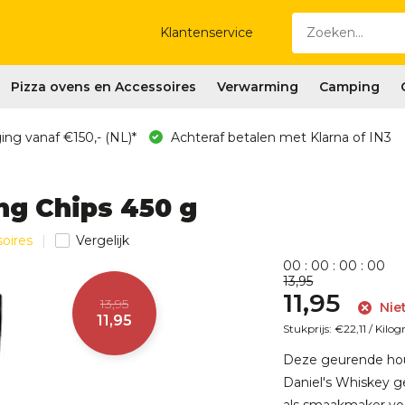
Klantenservice
Pizza ovens en Accessoires
Verwarming
Camping
ing vanaf €150,- (NL)*
Achteraf betalen met Klarna of IN3
ng Chips 450 g
soires
Vergelijk
0
0
:
0
0
:
0
0
:
0
0
13,95
11,95
13,95
Nie
11,95
Stukprijs:
€22,11
/
Kilo
Deze geurende hout
Daniel's Whiskey g