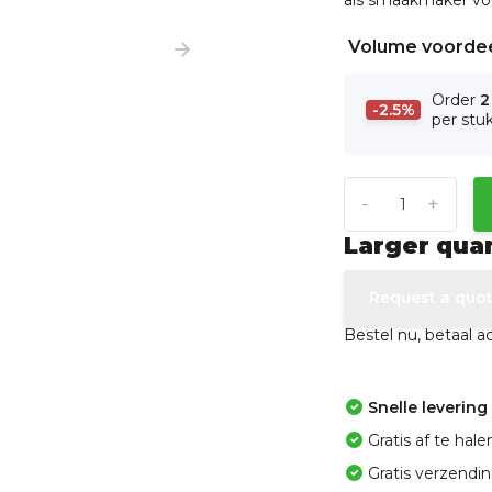
als smaakmaker voo
Volume voorde
Order
2
-2.5%
per stu
-
+
Larger qua
Request a quo
Bestel nu, betaal 
Snelle levering
Gratis af te ha
Gratis verzendi