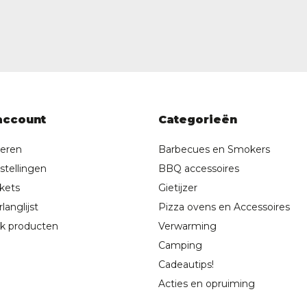
account
Categorieën
reren
Barbecues en Smokers
stellingen
BBQ accessoires
ckets
Gietijzer
langlijst
Pizza ovens en Accessoires
jk producten
Verwarming
Camping
Cadeautips!
Acties en opruiming