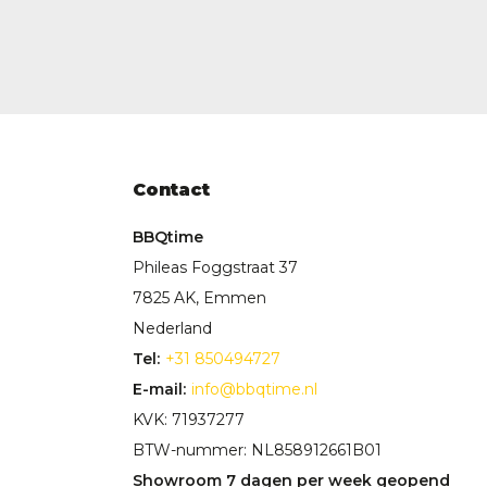
Contact
BBQtime
Phileas Foggstraat 37
7825 AK, Emmen
Nederland
Tel:
+31 850494727
E-mail:
info@bbqtime.nl
KVK: 71937277
BTW-nummer: NL858912661B01
Showroom 7 dagen per week geopend