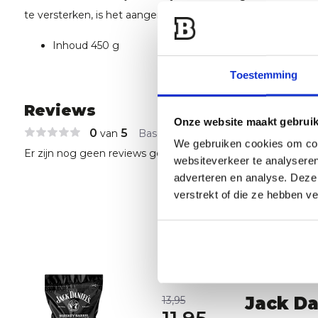
te versterken, is het aangeraden de snippers eerst een kwar
Inhoud 450 g
Toestemming
Reviews
Onze website maakt gebruik
0
5
van
Based on 0 reviews
We gebruiken cookies om cont
Er zijn nog geen reviews geschreven over dit product..
websiteverkeer te analyseren
adverteren en analyse. Deze
verstrekt of die ze hebben v
Jack Da
13,95