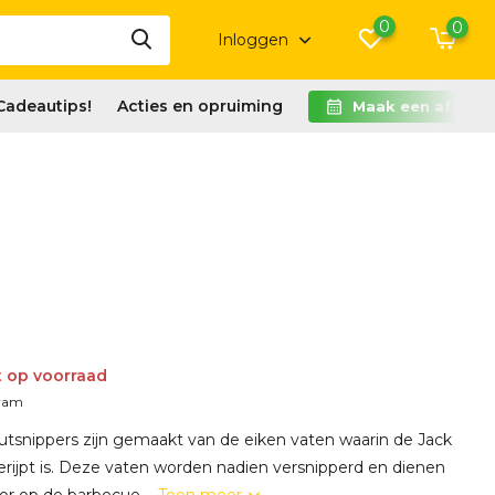
0
0
Inloggen
Cadeautips!
Acties en opruiming
Maak een afspra
t op voorraad
gram
snippers zijn gemaakt van de eiken vaten waarin de Jack
erijpt is. Deze vaten worden nadien versnipperd en dienen