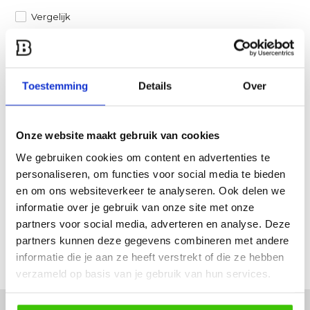
Vergelijk
Heb je een vraag over dit product?
Een van onze specialisten helpt je graag verder!
Toestemming
Details
Over
Stuur ons een mail
Onze website maakt gebruik van cookies
Productomschrijving
We gebruiken cookies om content en advertenties te
personaliseren, om functies voor social media te bieden
Specificaties
en om ons websiteverkeer te analyseren. Ook delen we
informatie over je gebruik van onze site met onze
partners voor social media, adverteren en analyse. Deze
Reviews
partners kunnen deze gegevens combineren met andere
informatie die je aan ze heeft verstrekt of die ze hebben
Delen
verzameld op basis van je gebruik van hun services.