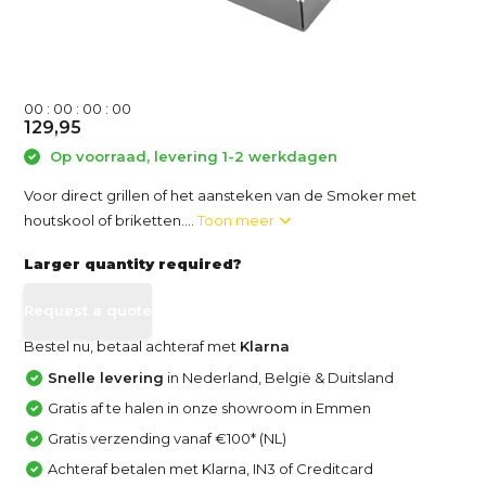
0
0
:
0
0
:
0
0
:
0
0
129,95
Op voorraad, levering 1-2 werkdagen
Voor direct grillen of het aansteken van de Smoker met
houtskool of briketten....
Toon meer
Larger quantity required?
Request a quote
Bestel nu, betaal achteraf met
Klarna
Snelle levering
in Nederland, België & Duitsland
Gratis af te halen in onze showroom in Emmen
Gratis verzending vanaf €100* (NL)
Achteraf betalen met Klarna, IN3 of Creditcard