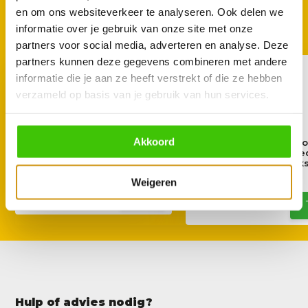
GOED TE COMBINEREN
en om ons websiteverkeer te analyseren. Ook delen we
Met deze accessoires
informatie over je gebruik van onze site met onze
partners voor social media, adverteren en analyse. Deze
partners kunnen deze gegevens combineren met andere
informatie die je aan ze heeft verstrekt of die ze hebben
verzameld op basis van je gebruik van hun services.
Akkoord
Joe's BBQ kookplaat inzet
Joe's BBQ rubberen lo
voor 16" Smoker
voor 16" wielen, - bree
cm set van 2 stuk
49,90
Weigeren
69,90
Hulp of advies nodig?