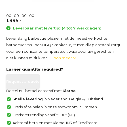
0
0
:
0
0
:
0
0
:
0
0
1.995,-
Leverbaar met levertijd (4 tot 7 werkdagen)
Levenslang barbecue plezier met de meest verkochte
barbecue van Joes BBQ Smoker. 6,35 mm dik plaatstaal zorgt
voor een constante temperatuur, waardoor uw gerechten
niet kunnen mislukken....
Toon meer
Larger quantity required?
Request a quote
Bestel nu, betaal achteraf met
Klarna
Snelle levering
in Nederland, België & Duitsland
Gratis af te halen in onze showroom in Emmen
Gratis verzending vanaf €100* (NL)
Achteraf betalen met Klarna, IN3 of Creditcard