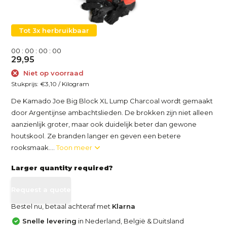
Tot 3x herbruikbaar
0
0
:
0
0
:
0
0
:
0
0
29,95
Niet op voorraad
Stukprijs:
€3,10
/
Kilogram
De Kamado Joe Big Block XL Lump Charcoal wordt gemaakt
door Argentijnse ambachtslieden. De brokken zijn niet alleen
aanzienlijk groter, maar ook duidelijk beter dan gewone
houtskool. Ze branden langer en geven een betere
rooksmaak....
Toon meer
Larger quantity required?
Request a quote
Bestel nu, betaal achteraf met
Klarna
Snelle levering
in Nederland, België & Duitsland