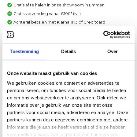
Gratis af te halen in onze showroom in Emmen
Gratis verzending vanaf €100* (NL)
Achteraf betalen met Klarna, IN3 of Creditcard
Vergelijk
Toestemming
Details
Over
Heb je een vraag over dit product?
Een van onze specialisten helpt je graag verder!
Stuur ons een mail
Onze website maakt gebruik van cookies
We gebruiken cookies om content en advertenties te
personaliseren, om functies voor social media te bieden
Productomschrijving
en om ons websiteverkeer te analyseren. Ook delen we
informatie over je gebruik van onze site met onze
Specificaties
partners voor social media, adverteren en analyse. Deze
partners kunnen deze gegevens combineren met andere
Reviews
informatie die je aan ze heeft verstrekt of die ze hebben
verzameld op basis van je gebruik van hun services.