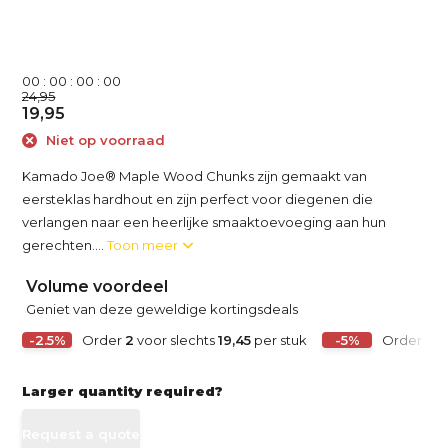
0
0
:
0
0
:
0
0
:
0
0
24,95
19,95
Niet op voorraad
Kamado Joe® Maple Wood Chunks zijn gemaakt van
eersteklas hardhout en zijn perfect voor diegenen die
verlangen naar een heerlijke smaaktoevoeging aan hun
gerechten....
Toon meer
Volume voordeel
Geniet van deze geweldige kortingsdeals
-2.5%
Order
2
voor slechts
19,45
per stuk
-5%
Order
4
v
Larger quantity required?
Request a quote