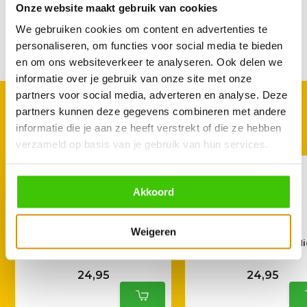
Onze website maakt gebruik van cookies
Reviews
We gebruiken cookies om content en advertenties te
personaliseren, om functies voor social media te bieden
Delen
en om ons websiteverkeer te analyseren. Ook delen we
informatie over je gebruik van onze site met onze
partners voor social media, adverteren en analyse. Deze
GOED TE COMBINEREN
partners kunnen deze gegevens combineren met andere
Met deze accessoires
informatie die je aan ze heeft verstrekt of die ze hebben
verzameld op basis van je gebruik van hun services.
Akkoord
Weigeren
Kamado Joe Chunks Appel
Kamado Joe Chunks Hi
4,5 kg
4,5 kg
24,95
24,95