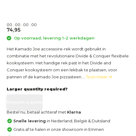
0
0
:
0
0
:
0
0
:
0
0
74,95
Op voorraad, levering 1-2 werkdagen
Het Kamado Joe accessoire-rek wordt gebruikt in
combinatie met het revolutionaire Divide & Conquer flexibele
kooksysteem. Het handige rek past in het Divide and
Conquer kooksysteem om een ​​lekbak te plaatsen, voor
pannen of de kamado Joe pizzasteen....
Toon meer
Larger quantity required?
Request a quote
Bestel nu, betaal achteraf met
Klarna
Snelle levering
in Nederland, België & Duitsland
Gratis af te halen in onze showroom in Emmen