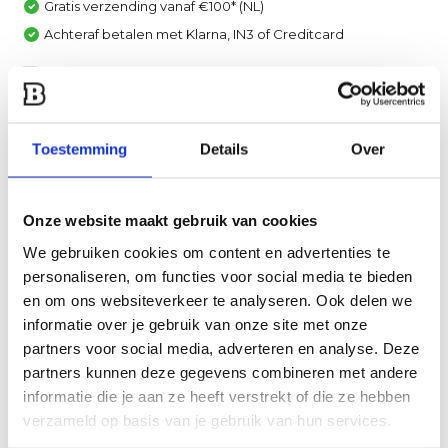
Gratis verzending vanaf €100* (NL)
Achteraf betalen met Klarna, IN3 of Creditcard
Vergelijk
Heb je een vraag over dit product?
Toestemming
Details
Over
Een van onze specialisten helpt je graag verder!
Stuur ons een mail
Onze website maakt gebruik van cookies
We gebruiken cookies om content en advertenties te
Productomschrijving
personaliseren, om functies voor social media te bieden
en om ons websiteverkeer te analyseren. Ook delen we
Specificaties
informatie over je gebruik van onze site met onze
partners voor social media, adverteren en analyse. Deze
partners kunnen deze gegevens combineren met andere
Reviews
informatie die je aan ze heeft verstrekt of die ze hebben
verzameld op basis van je gebruik van hun services.
Delen