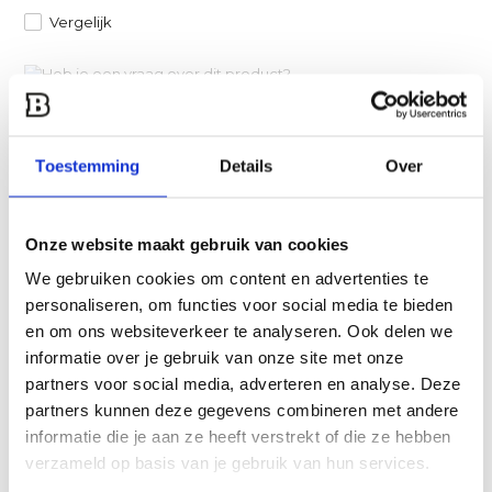
Vergelijk
Heb je een vraag over dit product?
Een van onze specialisten helpt je graag verder!
Stuur ons een mail
Toestemming
Details
Over
Productomschrijving
Onze website maakt gebruik van cookies
We gebruiken cookies om content en advertenties te
Specificaties
personaliseren, om functies voor social media te bieden
en om ons websiteverkeer te analyseren. Ook delen we
Product video
informatie over je gebruik van onze site met onze
partners voor social media, adverteren en analyse. Deze
partners kunnen deze gegevens combineren met andere
Reviews
informatie die je aan ze heeft verstrekt of die ze hebben
verzameld op basis van je gebruik van hun services.
Delen