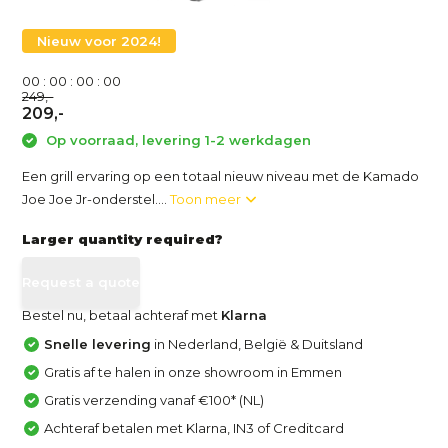
Nieuw voor 2024!
0
0
:
0
0
:
0
0
:
0
0
249,-
209,-
Op voorraad, levering 1-2 werkdagen
Een grill ervaring op een totaal nieuw niveau met de Kamado
Joe Joe Jr-onderstel....
Toon meer
Larger quantity required?
Request a quote
Bestel nu, betaal achteraf met
Klarna
Snelle levering
in Nederland, België & Duitsland
Gratis af te halen in onze showroom in Emmen
Gratis verzending vanaf €100* (NL)
Achteraf betalen met Klarna, IN3 of Creditcard