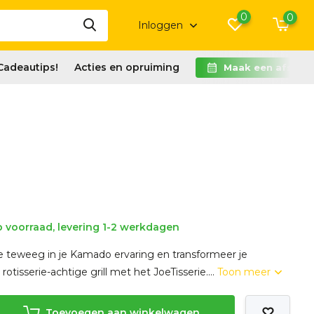
0
0
Inloggen
Cadeautips!
Acties en opruiming
Maak een afspra
 voorraad, levering 1-2 werkdagen
e teweeg in je Kamado ervaring en transformeer je
otisserie-achtige grill met het JoeTisserie....
Toon meer
Toevoegen aan winkelwagen