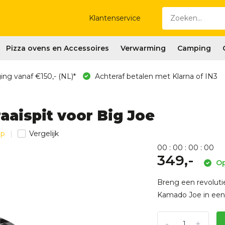
Klantenservice
Pizza ovens en Accessoires
Verwarming
Camping
ing vanaf €150,- (NL)*
Achteraf betalen met Klarna of IN3
aaispit voor Big Joe
ap
Vergelijk
0
0
:
0
0
:
0
0
:
0
0
349,-
Op
Breng een revoluti
Kamado Joe in een r
-
+