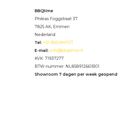
BBQtime
Phileas Foggstraat 37
7825 AK, Emmen
Nederland
Tel:
+31 850494727
E-mail:
info@bbqtime.nl
KVK: 71937277
BTW-nummer: NL858912661B01
Showroom 7 dagen per week geopend