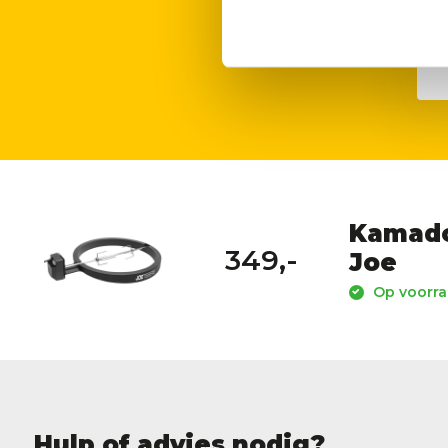
Kamado 
349,-
Joe
Op voorraa
Hulp of advies nodig?