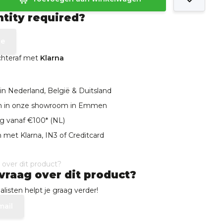
ntity required?
te
achteraf met
Klarna
in Nederland, België & Duitsland
len in onze showroom in Emmen
ng vanaf €100* (NL)
 met Klarna, IN3 of Creditcard
vraag over dit product?
listen helpt je graag verder!
mail