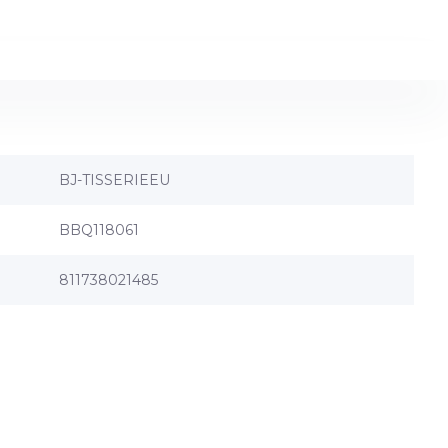
BJ-TISSERIEEU
BBQ118061
811738021485