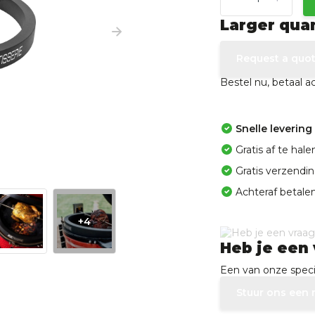
Larger qua
Request a quo
Bestel nu, betaal 
Snelle levering
Gratis af te ha
Gratis verzendi
Achteraf betalen
+4
Heb je een 
Een van onze specia
Stuur ons een 