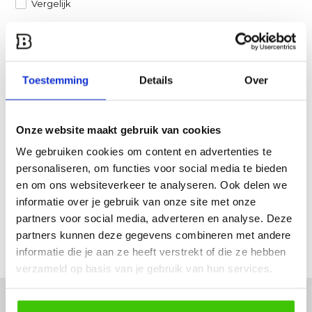
Vergelijk
Heb je een vraag over dit product?
Een van onze specialisten helpt je graag verder!
Toestemming
Details
Over
Stuur ons een mail
Onze website maakt gebruik van cookies
Productomschrijving
We gebruiken cookies om content en advertenties te
personaliseren, om functies voor social media te bieden
Specificaties
en om ons websiteverkeer te analyseren. Ook delen we
informatie over je gebruik van onze site met onze
Reviews
partners voor social media, adverteren en analyse. Deze
partners kunnen deze gegevens combineren met andere
informatie die je aan ze heeft verstrekt of die ze hebben
Delen
verzameld op basis van je gebruik van hun services.