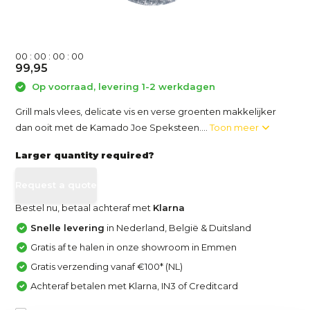
0
0
:
0
0
:
0
0
:
0
0
99,95
Op voorraad, levering 1-2 werkdagen
Grill mals vlees, delicate vis en verse groenten makkelijker
dan ooit met de Kamado Joe Speksteen....
Toon meer
Larger quantity required?
Request a quote
Bestel nu, betaal achteraf met
Klarna
Snelle levering
in Nederland, België & Duitsland
Gratis af te halen in onze showroom in Emmen
Gratis verzending vanaf €100* (NL)
Achteraf betalen met Klarna, IN3 of Creditcard