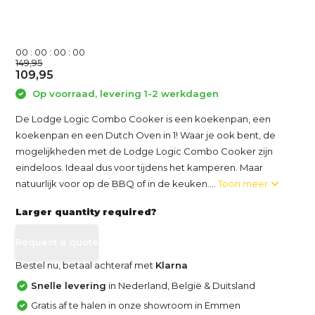
0
0
:
0
0
:
0
0
:
0
0
149,95
109,95
Op voorraad, levering 1-2 werkdagen
De Lodge Logic Combo Cooker is een koekenpan, een
koekenpan en een Dutch Oven in 1! Waar je ook bent, de
mogelijkheden met de Lodge Logic Combo Cooker zijn
eindeloos. Ideaal dus voor tijdens het kamperen. Maar
natuurlijk voor op de BBQ of in de keuken....
Toon meer
Larger quantity required?
Request a quote
Bestel nu, betaal achteraf met
Klarna
Snelle levering
in Nederland, België & Duitsland
Gratis af te halen in onze showroom in Emmen