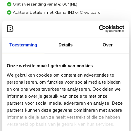
Gratis verzending vanaf €100* (NL)
Achteraf betalen met Klarna, IN3 of Creditcard
Vergelijk
Heb je een vraag over dit product?
Toestemming
Details
Over
Een van onze specialisten helpt je graag verder!
Stuur ons een mail
Onze website maakt gebruik van cookies
We gebruiken cookies om content en advertenties te
Productomschrijving
personaliseren, om functies voor social media te bieden
en om ons websiteverkeer te analyseren. Ook delen we
Specificaties
informatie over je gebruik van onze site met onze
partners voor social media, adverteren en analyse. Deze
partners kunnen deze gegevens combineren met andere
Reviews
informatie die je aan ze heeft verstrekt of die ze hebben
verzameld op basis van je gebruik van hun services.
Delen