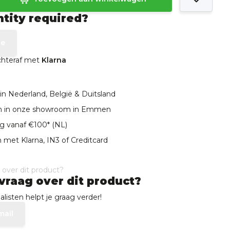
ntity required?
te
achteraf met
Klarna
in Nederland, België & Duitsland
len in onze showroom in Emmen
ng vanaf €100* (NL)
 met Klarna, IN3 of Creditcard
vraag over dit product?
listen helpt je graag verder!
mail