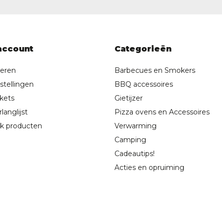
account
Categorieën
reren
Barbecues en Smokers
stellingen
BBQ accessoires
ckets
Gietijzer
langlijst
Pizza ovens en Accessoires
jk producten
Verwarming
Camping
Cadeautips!
Acties en opruiming