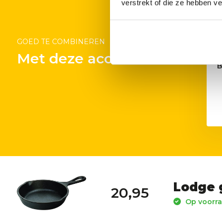
verstrekt of die ze hebben v
GOED TE COMBINEREN
Met deze accessoires
B
Lodge 
20,95
Op voorra