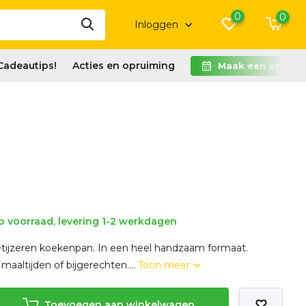
0
0
Inloggen
Cadeautips!
Acties en opruiming
Maak een afspra
 voorraad, levering 1-2 werkdagen
etijzeren koekenpan. In een heel handzaam formaat.
 maaltijden of bijgerechten....
Toon meer
Toevoegen aan winkelwagen