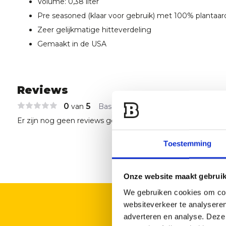
Volume: 0,38 liter
Pre seasoned (klaar voor gebruik) met 100% plantaard
Zeer gelijkmatige hitteverdeling
Gemaakt in de USA
Reviews
0
5
van
Based on 0 reviews
Er zijn nog geen reviews geschreven over dit product..
Toestemming
Onze website maakt gebruik
We gebruiken cookies om cont
websiteverkeer te analyseren
adverteren en analyse. Deze