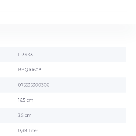
L-3SK3
BBQ10608
075536300306
16,5 cm
3,5 cm
0,38 Liter