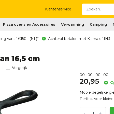
Klantenservice
Pizza ovens en Accessoires
Verwarming
Camping
ing vanaf €150,- (NL)*
Achteraf betalen met Klarna of IN3
an 16,5 cm
Vergelijk
0
0
:
0
0
:
0
0
:
0
0
20,95
Op
Mooie degelijke gi
Perfect voor kleine
-
+