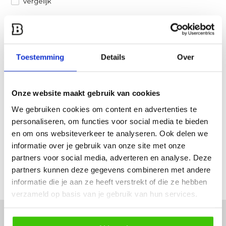
Vergelijk
Heb je een vraag over dit product?
Een van onze specialisten helpt je graag verder!
Toestemming
Details
Over
Stuur ons een mail
Onze website maakt gebruik van cookies
Productomschrijving
We gebruiken cookies om content en advertenties te
personaliseren, om functies voor social media te bieden
Specificaties
en om ons websiteverkeer te analyseren. Ook delen we
informatie over je gebruik van onze site met onze
Reviews
partners voor social media, adverteren en analyse. Deze
partners kunnen deze gegevens combineren met andere
Delen
informatie die je aan ze heeft verstrekt of die ze hebben
verzameld op basis van je gebruik van hun services.