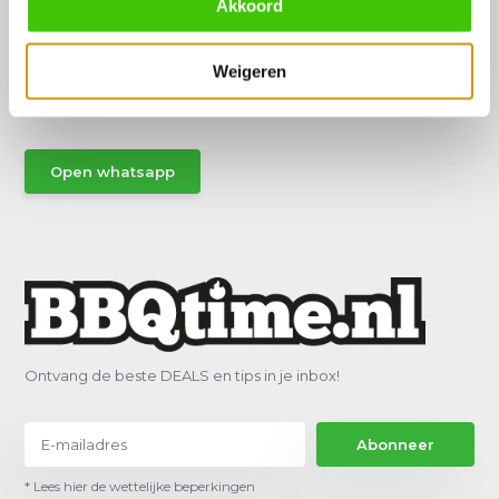
Akkoord
Hulp of advies nodig?
Vraag het een van onze specialisten!
Weigeren
Stuur gemakkelijk een Whatsapp.
Open whatsapp
Ontvang de beste DEALS en tips in je inbox!
Abonneer
* Lees hier de wettelijke beperkingen