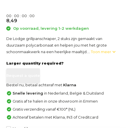
0
0
:
0
0
:
0
0
:
0
0
8,49
Op voorraad, levering 1-2 werkdagen
De Lodge grillpanschraper, 2 stuks zijn gemaakt van
duurzaam polycarbonaat en helpen jou met het grote
schoonmaakwerk na een heerlijke maaltijd....
Toon meer
Larger quantity required?
Request a quote
Bestel nu, betaal achteraf met
Klarna
Snelle levering
in Nederland, België & Duitsland
Gratis af te halen in onze showroom in Emmen
Gratis verzending vanaf €100* (NL)
Achteraf betalen met Klarna, IN3 of Creditcard