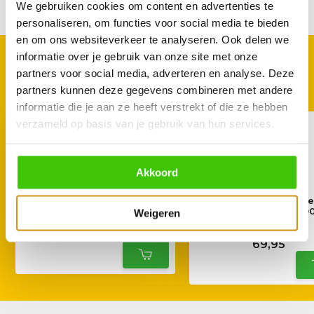
We gebruiken cookies om content en advertenties te
Delen
personaliseren, om functies voor social media te bieden
en om ons websiteverkeer te analyseren. Ook delen we
informatie over je gebruik van onze site met onze
GOED TE COMBINEREN
partners voor social media, adverteren en analyse. Deze
Met deze accessoires
partners kunnen deze gegevens combineren met andere
informatie die je aan ze heeft verstrekt of die ze hebben
verzameld op basis van je gebruik van hun services.
Akkoord
Masterbuilt Lump Charcoal
Masterbuilt Gravity Se
7,2 kg
560, 545, 600 & 80
Weigeren
Beschermhoes
22,95
69,95