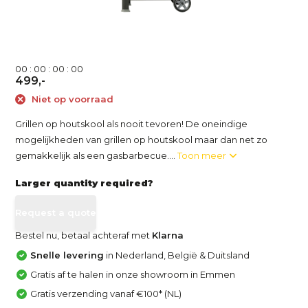
0
0
:
0
0
:
0
0
:
0
0
499,-
Niet op voorraad
Grillen op houtskool als nooit tevoren! De oneindige
mogelijkheden van grillen op houtskool maar dan net zo
gemakkelijk als een gasbarbecue....
Toon meer
Larger quantity required?
Request a quote
Bestel nu, betaal achteraf met
Klarna
Snelle levering
in Nederland, België & Duitsland
Gratis af te halen in onze showroom in Emmen
Gratis verzending vanaf €100* (NL)