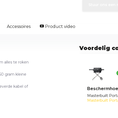
Stuur ons een 
Accessoires
Product video
Voordelig c
m alles te roken
50 gram kleine
everde kabel of
Beschermhoe
Masterbuilt Port
Masterbuilt Port