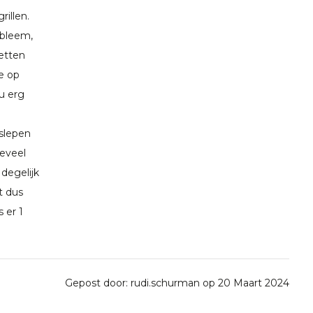
rillen.
obleem,
ketten
ie op
u erg
eslepen
teveel
 degelijk
t dus
 er 1
Gepost door: rudi.schurman op 20 Maart 2024