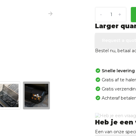
-
+
Larger qua
Request a quo
Bestel nu, betaal 
Snelle levering
Gratis af te ha
Gratis verzendi
+5
Achteraf betalen
Heb je een 
Een van onze specia