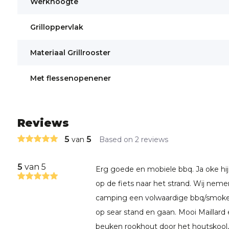
Werkhoogte
Grilloppervlak
Materiaal Grillrooster
Met flessenopenener
Reviews
5
5
van
Based on 2 reviews
5
van 5
Erg goede en mobiele bbq. Ja oke hij
op de fiets naar het strand. Wij neme
camping een volwaardige bbq/smoker
op sear stand en gaan. Mooi Maillar
beuken rookhout door het houtskool, 