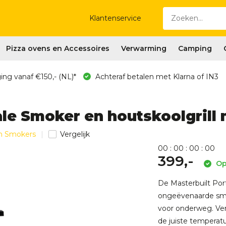
Klantenservice
Pizza ovens en Accessoires
Verwarming
Camping
ing vanaf €150,- (NL)*
Achteraf betalen met Klarna of IN3
ale Smoker en houtskoolgrill
en Smokers
Vergelijk
0
0
:
0
0
:
0
0
:
0
0
399,-
Op
De Masterbuilt Por
ongeëvenaarde sm
voor onderweg. Ver
de juiste temperatuu