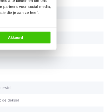
 media te bieden en om ons
e partners voor social media,
ie die je aan ze heeft
Akkoord
derstel
it de deksel