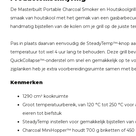
De Masterbuilt Portable Charcoal Smoker en Houtskoolgril
smaak van houtskool met het gemak van een gasbarbecue
handmatig bijstellen van de kolen om je grill op de juiste t
Pas in plaats daarvan eenvoudig de SteadyTemp™-knop a
temperatuur tot wel 4 uur lang te behouden. Deze grill be
QuickCollapse™-onderstel om snel en gemakkelijk op te v
zijplanken heb je extra voorbereidingsruimte samen met 
Kenmerken
1290 cm² kookruimte
Groot temperatuurbereik, van 120 °C tot 250 °C voor 
eieren tot biefstuk
SteadyTemp instellen voor gemakkelijk bijstellen van
Charcoal MiniHopper™ houdt 700 g briketten of 450 g