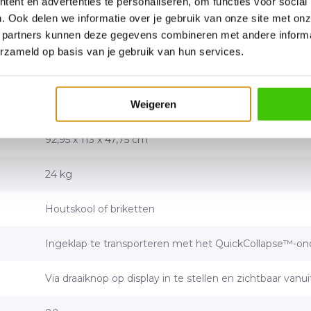
ent en advertenties te personaliseren, om functies voor social
. Ook delen we informatie over je gebruik van onze site met onz
 partners kunnen deze gegevens combineren met andere informat
MB20040822
erzameld op basis van je gebruik van hun services.
BBQ118086
Weigeren
094428276956
92,95 x 113 x 47,75 cm
24 kg
Houtskool of briketten
Ingeklap te transporteren met het QuickCollapse™-on
Via draaiknop op display in te stellen en zichtbaar vanu