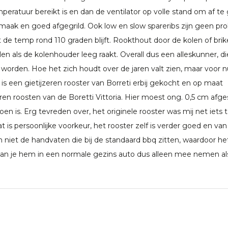
ratuur bereikt is en dan de ventilator op volle stand om af te g
maak en goed afgegrild. Ook low en slow spareribs zijn geen pr
 de temp rond 110 graden blijft. Rookthout door de kolen of bri
len als de kolenhouder leeg raakt. Overall dus een alleskunner, d
 worden. Hoe het zich houdt over de jaren valt zien, maar voor n
is een gietijzeren rooster van Borreti erbij gekocht en op maat
eren roosten van de Boretti Vittoria. Hier moest ong. 0,5 cm afg
en is. Erg tevreden over, het originele rooster was mij net iets 
 is persoonlijke voorkeur, het rooster zelf is verder goed en van
en niet de handvaten die bij de standaard bbq zitten, waardoor he
to kan je hem in een normale gezins auto dus alleen mee nemen als