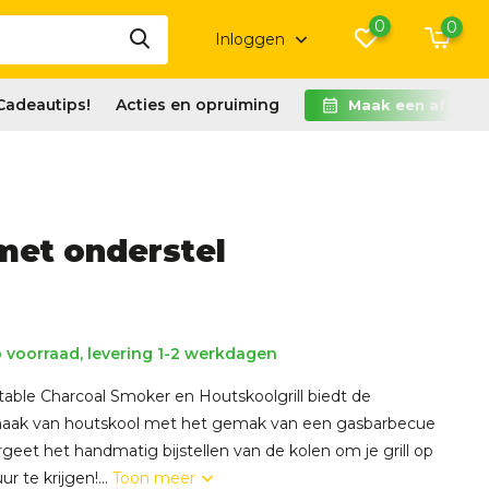
0
0
Inloggen
Cadeautips!
Acties en opruiming
Maak een afspra
 met onderstel
 voorraad, levering 1-2 werkdagen
table Charcoal Smoker en Houtskoolgrill biedt de
aak van houtskool met het gemak van een gasbarbecue
geet het handmatig bijstellen van de kolen om je grill op
r te krijgen!...
Toon meer