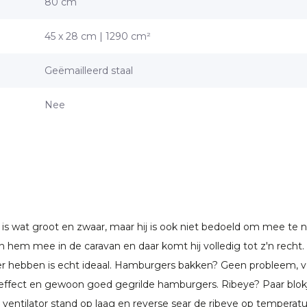
80 cm
45 x 28 cm | 1290 cm²
Geëmailleerd staal
Nee
 is wat groot en zwaar, maar hij is ook niet bedoeld om mee te
n hem mee in de caravan en daar komt hij volledig tot z'n recht
 hebben is echt ideaal. Hamburgers bakken? Geen probleem, ve
d effect en gewoon goed gegrilde hamburgers. Ribeye? Paar blok
ventilator stand op laag en reverse sear de ribeye op temperatu