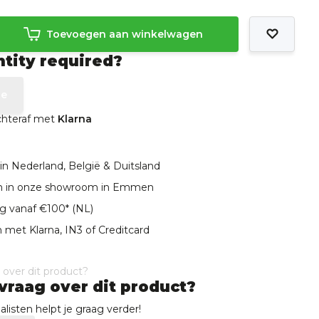
Toevoegen aan winkelwagen
ntity required?
te
achteraf met
Klarna
in Nederland, België & Duitsland
len in onze showroom in Emmen
ng vanaf €100* (NL)
 met Klarna, IN3 of Creditcard
vraag over dit product?
listen helpt je graag verder!