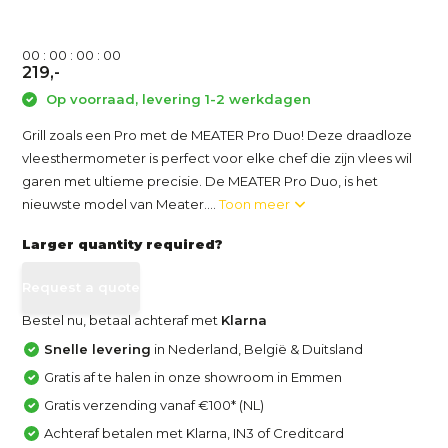
0
0
:
0
0
:
0
0
:
0
0
219,-
Op voorraad, levering 1-2 werkdagen
Grill zoals een Pro met de MEATER Pro Duo! Deze draadloze
vleesthermometer is perfect voor elke chef die zijn vlees wil
garen met ultieme precisie. De MEATER Pro Duo, is het
nieuwste model van Meater....
Toon meer
Larger quantity required?
Request a quote
Bestel nu, betaal achteraf met
Klarna
Snelle levering
in Nederland, België & Duitsland
Gratis af te halen in onze showroom in Emmen
Gratis verzending vanaf €100* (NL)
Achteraf betalen met Klarna, IN3 of Creditcard