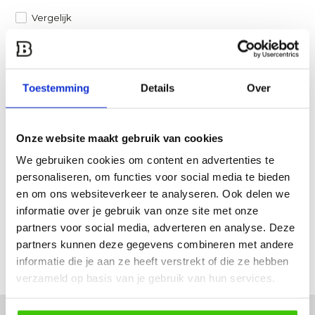
Vergelijk
Heb je een vraag over dit product?
Een van onze specialisten helpt je graag verder!
Toestemming
Details
Over
Stuur ons een mail
Onze website maakt gebruik van cookies
Productomschrijving
We gebruiken cookies om content en advertenties te
personaliseren, om functies voor social media te bieden
Specificaties
en om ons websiteverkeer te analyseren. Ook delen we
informatie over je gebruik van onze site met onze
partners voor social media, adverteren en analyse. Deze
Reviews
partners kunnen deze gegevens combineren met andere
informatie die je aan ze heeft verstrekt of die ze hebben
Delen
verzameld op basis van je gebruik van hun services.