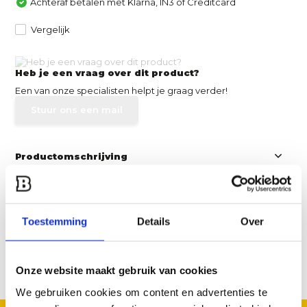
Achteraf betalen met Klarna, IN3 of Creditcard
Vergelijk
Heb je een vraag over dit product?
Een van onze specialisten helpt je graag verder!
Stuur ons een mail
Productomschrijving
Specificaties
Toestemming
Details
Over
Reviews
Onze website maakt gebruik van cookies
Delen
We gebruiken cookies om content en advertenties te