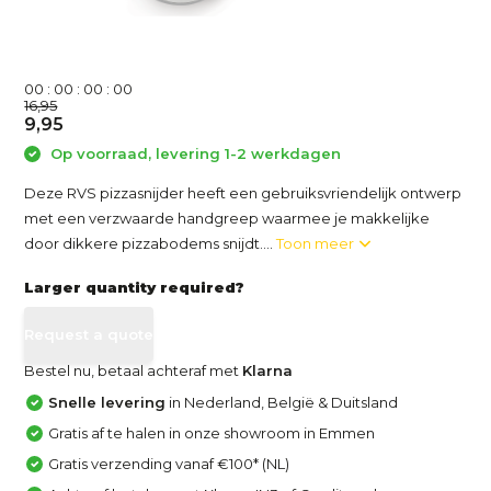
0
0
:
0
0
:
0
0
:
0
0
16,95
9,95
Op voorraad, levering 1-2 werkdagen
Deze RVS pizzasnijder heeft een gebruiksvriendelijk ontwerp
met een verzwaarde handgreep waarmee je makkelijke
door dikkere pizzabodems snijdt....
Toon meer
Larger quantity required?
Request a quote
Bestel nu, betaal achteraf met
Klarna
Snelle levering
in Nederland, België & Duitsland
Gratis af te halen in onze showroom in Emmen
Gratis verzending vanaf €100* (NL)