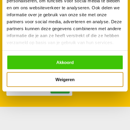
personaliseren, om functies voor social media te bieden
en om ons websiteverkeer te analyseren. Ook delen we
GOED TE COMBINEREN
informatie over je gebruik van onze site met onze
Met deze accessoires
partners voor social media, adverteren en analyse. Deze
partners kunnen deze gegevens combineren met andere
informatie die je aan ze heeft verstrekt of die ze hebben
verzameld op basis van je gebruik van hun services.
Akkoord
Napoleon RVS
gevogeltehouder en wok
34,95
Weigeren
52,95