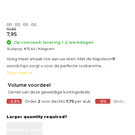
0
0
:
0
0
:
0
0
:
0
0
10,95
7,95
Op voorraad, levering 1-2 werkdagen
Stukprijs:
€15,64
/
Kilogram
Voeg meer smaak toe aan uw eten. Met de Napoleon®
woodchips zorgt u voor de perfecte rookaroma....
Toon meer
Volume voordeel
Geniet van deze geweldige kortingsdeals
-2.5%
Order
2
voor slechts
7,75
per stuk
-5%
Order
4
vo
Larger quantity required?
Request a quote