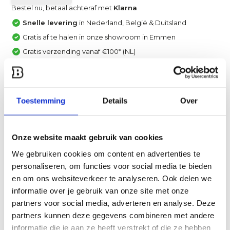
Bestel nu, betaal achteraf met
Klarna
Snelle levering
in Nederland, België & Duitsland
Gratis af te halen in onze showroom in Emmen
Gratis verzending vanaf €100* (NL)
Achteraf betalen met Klarna, IN3 of Creditcard
Vergelijk
Toestemming
Details
Over
Heb je een vraag over dit product?
Een van onze specialisten helpt je graag verder!
Onze website maakt gebruik van cookies
Stuur ons een mail
We gebruiken cookies om content en advertenties te
personaliseren, om functies voor social media te bieden
en om ons websiteverkeer te analyseren. Ook delen we
Productomschrijving
informatie over je gebruik van onze site met onze
partners voor social media, adverteren en analyse. Deze
Specificaties
partners kunnen deze gegevens combineren met andere
informatie die je aan ze heeft verstrekt of die ze hebben