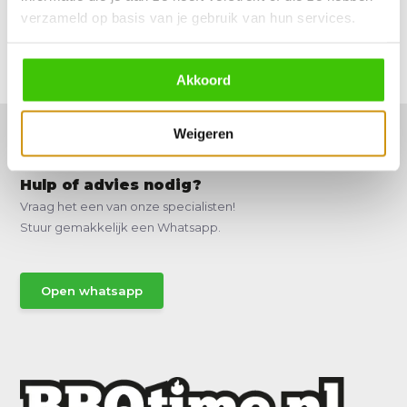
verzameld op basis van je gebruik van hun services.
Reviews
Delen
Akkoord
Weigeren
Hulp of advies nodig?
Vraag het een van onze specialisten!
Stuur gemakkelijk een Whatsapp.
Open whatsapp