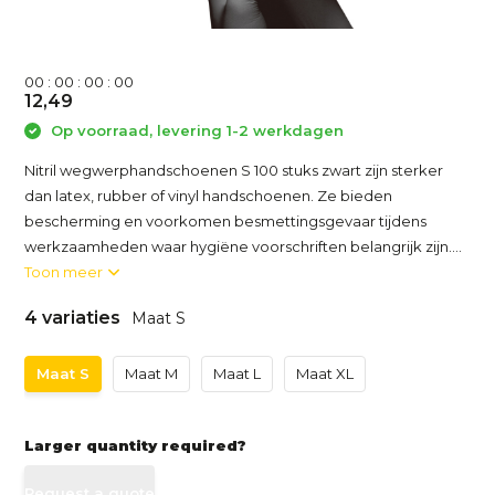
0
0
:
0
0
:
0
0
:
0
0
12,49
Op voorraad, levering 1-2 werkdagen
Nitril wegwerphandschoenen S 100 stuks zwart zijn sterker
dan latex, rubber of vinyl handschoenen. Ze bieden
bescherming en voorkomen besmettingsgevaar tijdens
werkzaamheden waar hygiëne voorschriften belangrijk zijn....
Toon meer
4 variaties
Maat S
Maat S
Maat M
Maat L
Maat XL
Larger quantity required?
Request a quote