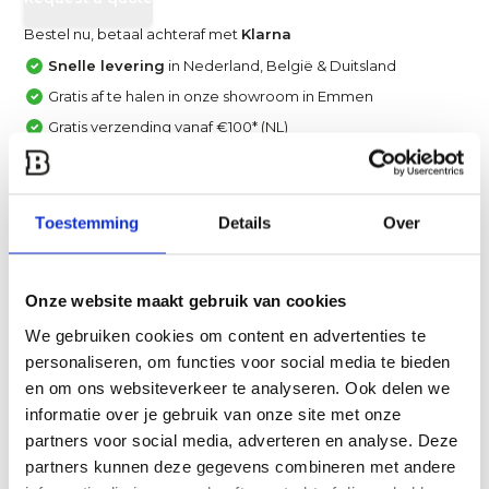
Bestel nu, betaal achteraf met
Klarna
Snelle levering
in Nederland, België & Duitsland
Gratis af te halen in onze showroom in Emmen
Gratis verzending vanaf €100* (NL)
Achteraf betalen met Klarna, IN3 of Creditcard
Vergelijk
Toestemming
Details
Over
Heb je een vraag over dit product?
Een van onze specialisten helpt je graag verder!
Onze website maakt gebruik van cookies
Stuur ons een mail
We gebruiken cookies om content en advertenties te
personaliseren, om functies voor social media te bieden
en om ons websiteverkeer te analyseren. Ook delen we
Productomschrijving
informatie over je gebruik van onze site met onze
partners voor social media, adverteren en analyse. Deze
partners kunnen deze gegevens combineren met andere
Specificaties