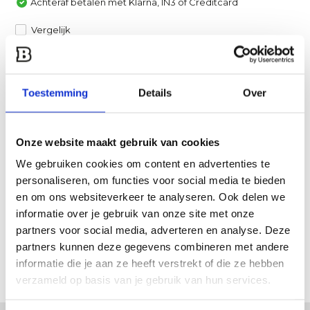
Achteraf betalen met Klarna, IN3 of Creditcard
Vergelijk
Heb je een vraag over dit product?
Een van onze specialisten helpt je graag verder!
Toestemming
Details
Over
Stuur ons een mail
Onze website maakt gebruik van cookies
Productomschrijving
We gebruiken cookies om content en advertenties te
personaliseren, om functies voor social media te bieden
en om ons websiteverkeer te analyseren. Ook delen we
Specificaties
informatie over je gebruik van onze site met onze
partners voor social media, adverteren en analyse. Deze
Reviews
partners kunnen deze gegevens combineren met andere
informatie die je aan ze heeft verstrekt of die ze hebben
Delen
verzameld op basis van je gebruik van hun services.