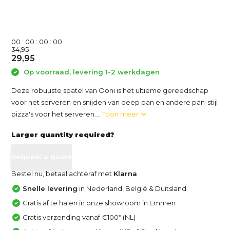
0
0
:
0
0
:
0
0
:
0
0
34,95
29,95
Op voorraad, levering 1-2 werkdagen
Deze robuuste spatel van Ooni is het ultieme gereedschap
voor het serveren en snijden van deep pan en andere pan-stijl
pizza's voor het serveren....
Toon meer
Larger quantity required?
Request a quote
Bestel nu, betaal achteraf met
Klarna
Snelle levering
in Nederland, België & Duitsland
Gratis af te halen in onze showroom in Emmen
Gratis verzending vanaf €100* (NL)