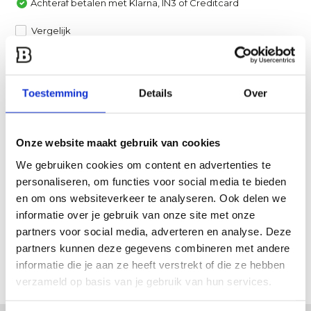
Achteraf betalen met Klarna, IN3 of Creditcard
Vergelijk
Heb je een vraag over dit product?
Een van onze specialisten helpt je graag verder!
Toestemming
Details
Over
Stuur ons een mail
Onze website maakt gebruik van cookies
Productomschrijving
We gebruiken cookies om content en advertenties te
personaliseren, om functies voor social media te bieden
en om ons websiteverkeer te analyseren. Ook delen we
Specificaties
informatie over je gebruik van onze site met onze
partners voor social media, adverteren en analyse. Deze
Reviews
partners kunnen deze gegevens combineren met andere
informatie die je aan ze heeft verstrekt of die ze hebben
Delen
verzameld op basis van je gebruik van hun services.