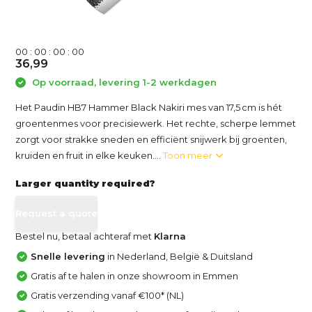
0
0
:
0
0
:
0
0
:
0
0
36,99
Op voorraad, levering 1-2 werkdagen
Het Paudin HB7 Hammer Black Nakiri mes van 17,5 cm is hét
groentenmes voor precisiewerk. Het rechte, scherpe lemmet
zorgt voor strakke sneden en efficiënt snijwerk bij groenten,
kruiden en fruit in elke keuken....
Toon meer
Larger quantity required?
Request a quote
Bestel nu, betaal achteraf met
Klarna
Snelle levering
in Nederland, België & Duitsland
Gratis af te halen in onze showroom in Emmen
Gratis verzending vanaf €100* (NL)