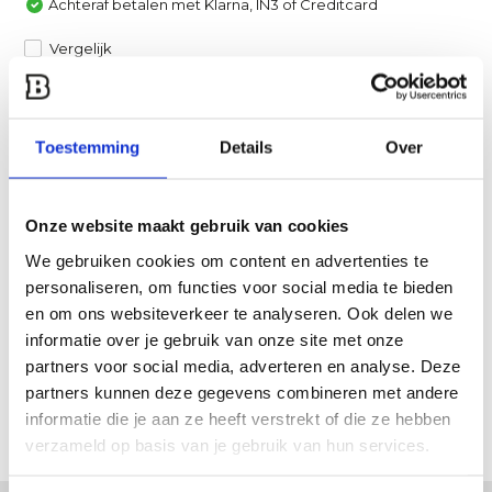
Achteraf betalen met Klarna, IN3 of Creditcard
Vergelijk
Heb je een vraag over dit product?
Een van onze specialisten helpt je graag verder!
Toestemming
Details
Over
Stuur ons een mail
Onze website maakt gebruik van cookies
Productomschrijving
We gebruiken cookies om content en advertenties te
personaliseren, om functies voor social media te bieden
en om ons websiteverkeer te analyseren. Ook delen we
Specificaties
informatie over je gebruik van onze site met onze
partners voor social media, adverteren en analyse. Deze
Reviews
partners kunnen deze gegevens combineren met andere
informatie die je aan ze heeft verstrekt of die ze hebben
Delen
verzameld op basis van je gebruik van hun services.