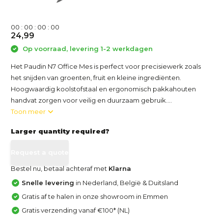
0
0
:
0
0
:
0
0
:
0
0
24,99
Op voorraad, levering 1-2 werkdagen
Het Paudin N7 Office Mes is perfect voor precisiewerk zoals
het snijden van groenten, fruit en kleine ingrediënten.
Hoogwaardig koolstofstaal en ergonomisch pakkahouten
handvat zorgen voor veilig en duurzaam gebruik....
Toon meer
Larger quantity required?
Request a quote
Bestel nu, betaal achteraf met
Klarna
Snelle levering
in Nederland, België & Duitsland
Gratis af te halen in onze showroom in Emmen
Gratis verzending vanaf €100* (NL)