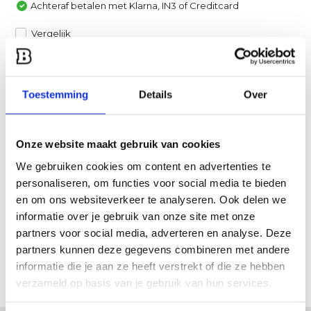
Achteraf betalen met Klarna, IN3 of Creditcard
Vergelijk
Heb je een vraag over dit product?
Toestemming
Details
Over
Een van onze specialisten helpt je graag verder!
Stuur ons een mail
Onze website maakt gebruik van cookies
Productomschrijving
We gebruiken cookies om content en advertenties te
personaliseren, om functies voor social media te bieden
en om ons websiteverkeer te analyseren. Ook delen we
Specificaties
informatie over je gebruik van onze site met onze
partners voor social media, adverteren en analyse. Deze
Reviews
partners kunnen deze gegevens combineren met andere
informatie die je aan ze heeft verstrekt of die ze hebben
Delen
verzameld op basis van je gebruik van hun services.