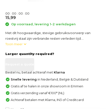
0
0
:
0
0
:
0
0
:
0
0
15,99
Op voorraad, levering 1-2 werkdagen
Met dit hoogwaardige, stevige gebruiksvoorwerp van
roestvrij staal zijn verbrande resten verleden tijd....
Toon meer
Larger quantity required?
Request a quote
Bestel nu, betaal achteraf met
Klarna
Snelle levering
in Nederland, België & Duitsland
Gratis af te halen in onze showroom in Emmen
Gratis verzending vanaf €100* (NL)
Achteraf betalen met Klarna, IN3 of Creditcard