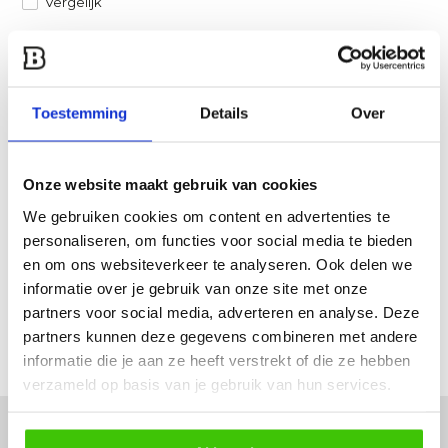
Vergelijk
Heb je een vraag over dit product?
Een van onze specialisten helpt je graag verder!
Toestemming
Details
Over
Stuur ons een mail
Onze website maakt gebruik van cookies
Productomschrijving
We gebruiken cookies om content en advertenties te
personaliseren, om functies voor social media te bieden
Specificaties
en om ons websiteverkeer te analyseren. Ook delen we
informatie over je gebruik van onze site met onze
Reviews
partners voor social media, adverteren en analyse. Deze
partners kunnen deze gegevens combineren met andere
Delen
informatie die je aan ze heeft verstrekt of die ze hebben
verzameld op basis van je gebruik van hun services.