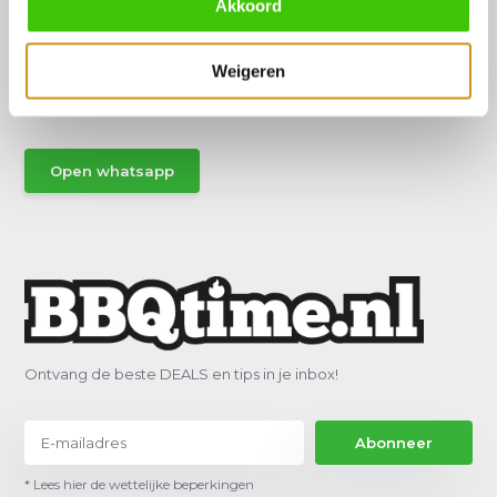
Akkoord
Hulp of advies nodig?
Vraag het een van onze specialisten!
Weigeren
Stuur gemakkelijk een Whatsapp.
Open whatsapp
Ontvang de beste DEALS en tips in je inbox!
Abonneer
* Lees hier de wettelijke beperkingen