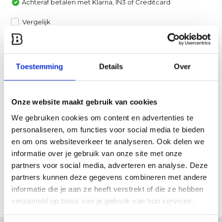
Achteraf betalen met Klarna, IN3 of Creditcard
Vergelijk
Heb je een vraag over dit product?
Een van onze specialisten helpt je graag verder!
Toestemming
Details
Over
Stuur ons een mail
Onze website maakt gebruik van cookies
Productomschrijving
We gebruiken cookies om content en advertenties te
personaliseren, om functies voor social media te bieden
en om ons websiteverkeer te analyseren. Ook delen we
Specificaties
informatie over je gebruik van onze site met onze
partners voor social media, adverteren en analyse. Deze
Reviews
partners kunnen deze gegevens combineren met andere
informatie die je aan ze heeft verstrekt of die ze hebben
Delen
verzameld op basis van je gebruik van hun services.