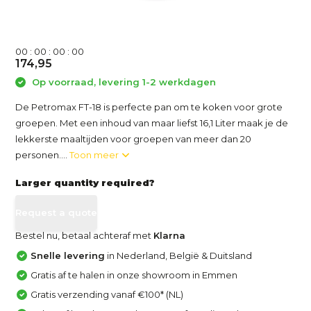
0
0
:
0
0
:
0
0
:
0
0
174,95
Op voorraad, levering 1-2 werkdagen
De Petromax FT-18 is perfecte pan om te koken voor grote
groepen. Met een inhoud van maar liefst 16,1 Liter maak je de
lekkerste maaltijden voor groepen van meer dan 20
personen....
Toon meer
Larger quantity required?
Request a quote
Bestel nu, betaal achteraf met
Klarna
Snelle levering
in Nederland, België & Duitsland
Gratis af te halen in onze showroom in Emmen
Gratis verzending vanaf €100* (NL)