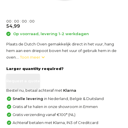
0
0
:
0
0
:
0
0
:
0
0
54,99
Op voorraad, levering 1-2 werkdagen
Plaats de Dutch Oven gemakkelijk direct in het vuur, hang
hem aan een driepoot boven het vuur of gebruik hem in de
oven....
Toon meer
Larger quantity required?
Request a quote
Bestel nu, betaal achteraf met
Klarna
Snelle levering
in Nederland, België & Duitsland
Gratis af te halen in onze showroom in Emmen
Gratis verzending vanaf €100* (NL)
Achteraf betalen met Klarna, IN3 of Creditcard