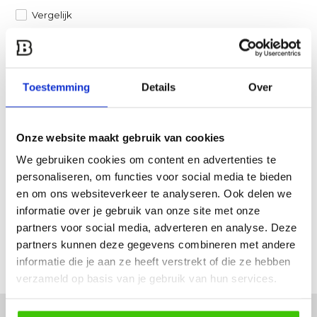
Vergelijk
Heb je een vraag over dit product?
Een van onze specialisten helpt je graag verder!
Toestemming
Details
Over
Stuur ons een mail
Onze website maakt gebruik van cookies
Productomschrijving
We gebruiken cookies om content en advertenties te
personaliseren, om functies voor social media te bieden
Specificaties
en om ons websiteverkeer te analyseren. Ook delen we
informatie over je gebruik van onze site met onze
Reviews
partners voor social media, adverteren en analyse. Deze
partners kunnen deze gegevens combineren met andere
informatie die je aan ze heeft verstrekt of die ze hebben
Delen
verzameld op basis van je gebruik van hun services.