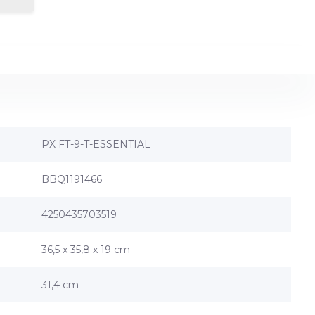
PX FT-9-T-ESSENTIAL
BBQ1191466
4250435703519
36,5 x 35,8 x 19 cm
31,4 cm