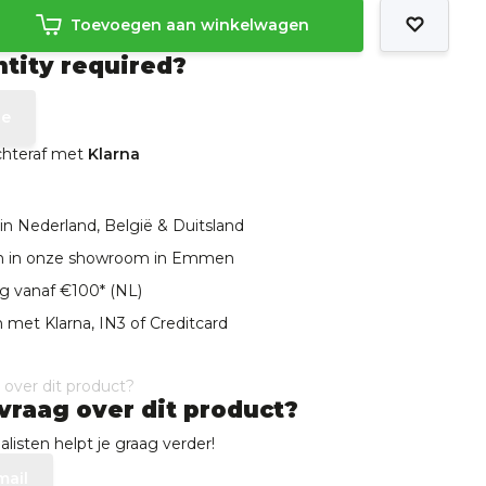
Toevoegen aan winkelwagen
ntity required?
te
achteraf met
Klarna
in Nederland, België & Duitsland
len in onze showroom in Emmen
ng vanaf €100* (NL)
 met Klarna, IN3 of Creditcard
vraag over dit product?
listen helpt je graag verder!
mail