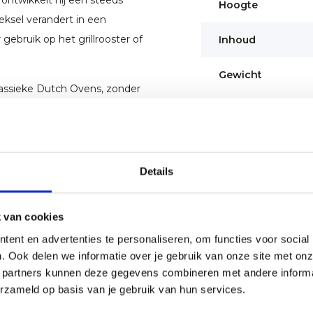
n ontwikkelt hij een steeds
Hoogte
eksel verandert in een
gebruik op het grillrooster of
Inhoud
Gewicht
klassieke Dutch Ovens, zonder
n meegenomen. Met zijn
uur worden gehangen en kookt
Details
 vuurpot levert betrouwbaar
ie doet denken aan traditionele
e reduceren of te serveren. Het
 van cookies
traling met moderne
ent en advertenties te personaliseren, om functies voor social
. Ook delen we informatie over je gebruik van onze site met onz
 partners kunnen deze gegevens combineren met andere informat
erzameld op basis van je gebruik van hun services.