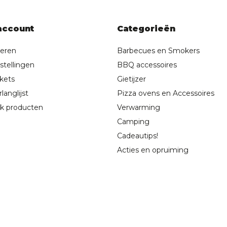
account
Categorieën
reren
Barbecues en Smokers
stellingen
BBQ accessoires
ckets
Gietijzer
langlijst
Pizza ovens en Accessoires
jk producten
Verwarming
Camping
Cadeautips!
Acties en opruiming