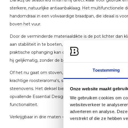
Dankzij de seasoned finish is hij direct klaar voor gebruik e
sterkere, natuurlijke antiaanbaklaag. Het multifunctionele d
handomdraai in een volwaardige braadpan, die ideaal is voor 
boven het vuur.
Door de verminderde materiaaldikte is de pot lichter dan 
aan stabiliteit in te boeten, en kan hij moeiteloos worde
praktische ophanging kan de pot direct boven het kampv
hij gelijkmatig, zonder de bodem te raken.
Toestemming
Of het nu gaat om stoven, sudderen, bakken of braden: de
krachtige roosteraroma's, sappige resultaten en een korst d
steenovens. Het deksel biedt extra ruimte om te bakken, t
Onze website maakt gebruik
opvallende Essential Design combineert een rustieke uits
We gebruiken cookies om cont
functionaliteit.
websiteverkeer te analyseren
adverteren en analyse. Deze
Verkrijgbaar in drie maten – ft4.5, ft6 en ft9 –
verstrekt of die ze hebben v