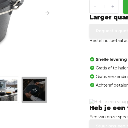
-
+
Larger qua
Request a quo
Bestel nu, betaal 
Snelle levering
Gratis af te ha
Gratis verzendi
Achteraf betalen
+5
Heb je een 
Een van onze specia
Stuur ons een 