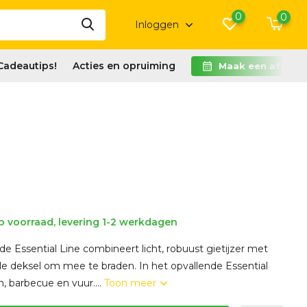
0
0
Inloggen
Cadeautips!
Acties en opruiming
Maak een afspra
 voorraad, levering 1-2 werkdagen
e Essential Line combineert licht, robuust gietijzer met
le deksel om mee te braden. In het opvallende Essential
, barbecue en vuur....
Toon meer