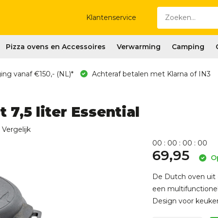
Klantenservice
Pizza ovens en Accessoires
Verwarming
Camping
ing vanaf €150,- (NL)*
Achteraf betalen met Klarna of IN3
7,5 liter Essential
Vergelijk
0
0
:
0
0
:
0
0
:
0
0
69,95
Op
De Dutch oven uit d
een multifunctione
Design voor keuken