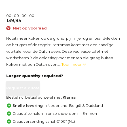
0
0
:
0
0
:
0
0
:
0
0
139,95
Niet op voorraad
Nooit meer koken op de grond, pijn in je rug en brandvlekken
op het gras of de tegels: Petromax komt met een handige
vuurtafel voor de Dutch oven. Deze vuurvaste tafel met
windscherm is de oplossing voor mensen die graag buiten
koken met een Dutch oven....
Toon meer
Larger quantity required?
Request a quote
Bestel nu, betaal achteraf met
Klarna
Snelle levering
in Nederland, België & Duitsland
Gratis af te halen in onze showroom in Emmen
Gratis verzending vanaf €100* (NL)