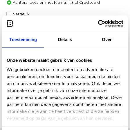
Achteraf betalen met Klarna, IN3 of Creditcard
Vergelijk
Heb je een vraag over dit product?
Toestemming
Details
Over
Een van onze specialisten helpt je graag verder!
Stuur ons een mail
Onze website maakt gebruik van cookies
Productomschrijving
We gebruiken cookies om content en advertenties te
personaliseren, om functies voor social media te bieden
en om ons websiteverkeer te analyseren. Ook delen we
Specificaties
informatie over je gebruik van onze site met onze
partners voor social media, adverteren en analyse. Deze
Reviews
partners kunnen deze gegevens combineren met andere
informatie die je aan ze heeft verstrekt of die ze hebben
Delen
verzameld op basis van je gebruik van hun services.