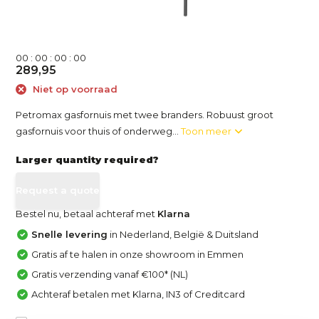
0
0
:
0
0
:
0
0
:
0
0
289,95
Niet op voorraad
Petromax gasfornuis met twee branders. Robuust groot
gasfornuis voor thuis of onderweg...
Toon meer
Larger quantity required?
Request a quote
Bestel nu, betaal achteraf met
Klarna
Snelle levering
in Nederland, België & Duitsland
Gratis af te halen in onze showroom in Emmen
Gratis verzending vanaf €100* (NL)
Achteraf betalen met Klarna, IN3 of Creditcard