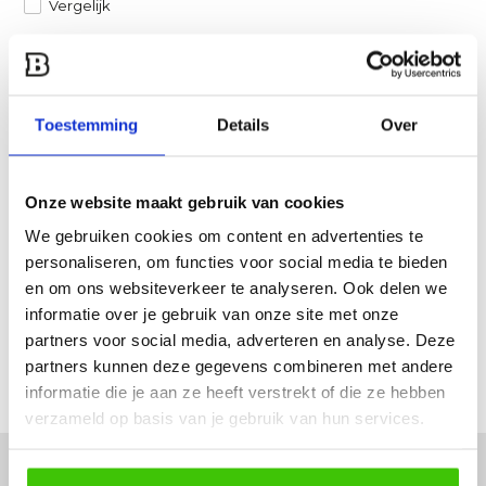
Vergelijk
Heb je een vraag over dit product?
Een van onze specialisten helpt je graag verder!
Toestemming
Details
Over
Stuur ons een mail
Onze website maakt gebruik van cookies
Productomschrijving
We gebruiken cookies om content en advertenties te
personaliseren, om functies voor social media te bieden
Specificaties
en om ons websiteverkeer te analyseren. Ook delen we
informatie over je gebruik van onze site met onze
Reviews
partners voor social media, adverteren en analyse. Deze
partners kunnen deze gegevens combineren met andere
informatie die je aan ze heeft verstrekt of die ze hebben
Delen
verzameld op basis van je gebruik van hun services.