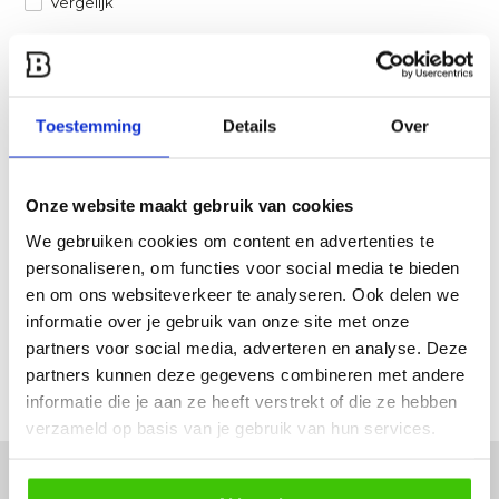
Vergelijk
Heb je een vraag over dit product?
Een van onze specialisten helpt je graag verder!
Toestemming
Details
Over
Stuur ons een mail
Onze website maakt gebruik van cookies
Productomschrijving
We gebruiken cookies om content en advertenties te
personaliseren, om functies voor social media te bieden
Specificaties
en om ons websiteverkeer te analyseren. Ook delen we
informatie over je gebruik van onze site met onze
Reviews
partners voor social media, adverteren en analyse. Deze
partners kunnen deze gegevens combineren met andere
Delen
informatie die je aan ze heeft verstrekt of die ze hebben
verzameld op basis van je gebruik van hun services.