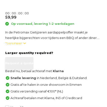
0
0
:
0
0
:
0
0
:
0
0
59,99
Op voorraad, levering 1-2 werkdagen
In de Petromax Gietijzeren aardappelpoffer maakt je
heerlijke bijgerechten voor tijdens een BBQ of ander diner....
Toon meer
Larger quantity required?
Request a quote
Bestel nu, betaal achteraf met
Klarna
Snelle levering
in Nederland, België & Duitsland
Gratis af te halen in onze showroom in Emmen
Gratis verzending vanaf €100* (NL)
Achteraf betalen met Klarna, IN3 of Creditcard