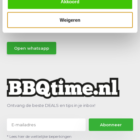
Akkoord
Hulp of advies nodig?
Vraag het een van onze specialisten!
Weigeren
Stuur gemakkelijk een Whatsapp.
Open whatsapp
Ontvang de beste DEALS en tips in je inbox!
Abonneer
* Lees hier de wettelijke beperkingen