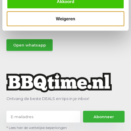
Akkoord
Hulp of advies nodig?
Vraag het een van onze specialisten!
Weigeren
Stuur gemakkelijk een Whatsapp.
Open whatsapp
Ontvang de beste DEALS en tips in je inbox!
Abonneer
* Lees hier de wettelijke beperkingen