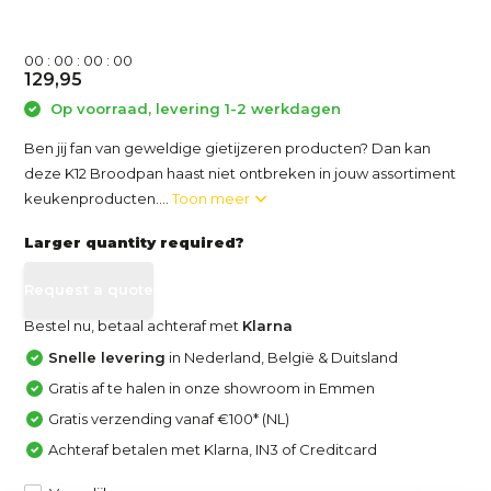
0
0
:
0
0
:
0
0
:
0
0
129,95
Op voorraad, levering 1-2 werkdagen
Ben jij fan van geweldige gietijzeren producten? Dan kan
deze K12 Broodpan haast niet ontbreken in jouw assortiment
keukenproducten....
Toon meer
Larger quantity required?
Request a quote
Bestel nu, betaal achteraf met
Klarna
Snelle levering
in Nederland, België & Duitsland
Gratis af te halen in onze showroom in Emmen
Gratis verzending vanaf €100* (NL)
Achteraf betalen met Klarna, IN3 of Creditcard