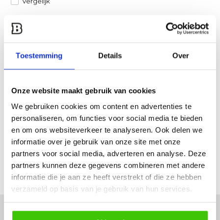
Vergelijk
Heb je een vraag over dit product?
Een van onze specialisten helpt je graag verder!
Toestemming
Details
Over
Stuur ons een mail
Onze website maakt gebruik van cookies
Productomschrijving
We gebruiken cookies om content en advertenties te
personaliseren, om functies voor social media te bieden
Specificaties
en om ons websiteverkeer te analyseren. Ook delen we
informatie over je gebruik van onze site met onze
Reviews
partners voor social media, adverteren en analyse. Deze
partners kunnen deze gegevens combineren met andere
Delen
informatie die je aan ze heeft verstrekt of die ze hebben
verzameld op basis van je gebruik van hun services.