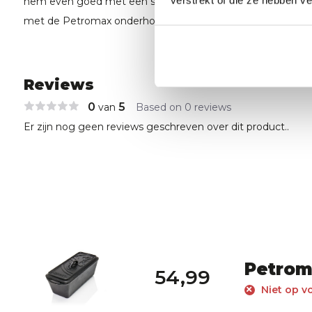
verstrekt of die ze hebben v
hem even goed met een staalborstel, spoel hem af en be
met de Petromax onderhoudswax.
Reviews
0
5
van
Based on 0 reviews
Er zijn nog geen reviews geschreven over dit product..
Petroma
54,99
Niet op v