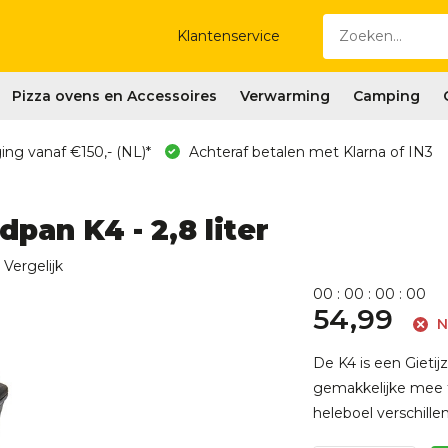
Klantenservice
Pizza ovens en Accessoires
Verwarming
Camping
ing vanaf €150,- (NL)*
Achteraf betalen met Klarna of IN3
pan K4 - 2,8 liter
Vergelijk
0
0
:
0
0
:
0
0
:
0
0
54,99
N
De K4 is een Gieti
gemakkelijke mee t
heleboel verschille