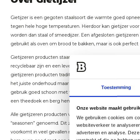
Gietijzer is een gegoten staalsoort die warmte goed opne
tegen hele hoge temperaturen. Hierdoor kan gietijzer voor
worden dan staal of smeedijzer. Een afgesloten gietijzere
gebruikt als oven om brood te bakken, maar is ook perfect 
Gietijzeren producten staan al jaren bekend als duurzam
recyclebaar zijn en een leven lang meegaan mits je het m
gietijzeren producten traditioneel van generatie op generat
het juiste onderhoud maar dit is minder dan je denkt. Maak 
Toestemming
gebruik goed schoon met warm water en een afwasborstel
een theedoek en berg hem netjes op.
Onze website maakt gebruik
Alle gietijzeren producten van Petromax zijn meerdere ke
We gebruiken cookies om cont
“seasonen” genoemd. Dit zorgt voor een soort een natuurli
websiteverkeer te analyseren
voorkomt in veel gevallen roest. Roest je product toch ee
adverteren en analyse. Deze