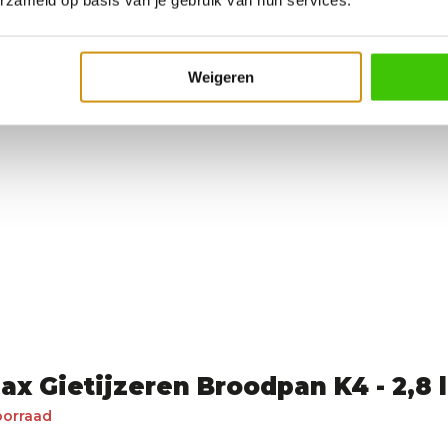
erzameld op basis van je gebruik van hun services.
handel hem zelf even opnieuw
Weigeren
x Gietijzeren Broodpan K4 - 2,8 l
oorraad