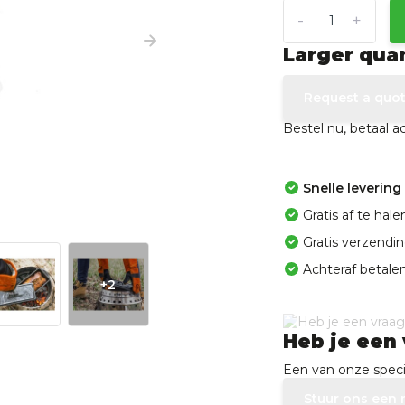
-
+
Larger qua
Request a quo
Bestel nu, betaal 
Snelle levering
Gratis af te ha
Gratis verzendi
Achteraf betalen
+2
Heb je een 
Een van onze specia
Stuur ons een 