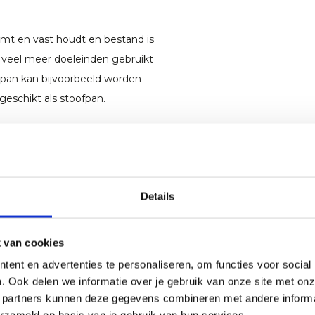
emt en vast houdt en bestand is
 veel meer doeleinden gebruikt
n pan kan bijvoorbeeld worden
geschikt als stoofpan.
e producten omdat ze 100%
et zorg behandeld. Zo worden
ie doorgegeven. Gietijzer vergt
je gietijzeren product na
Details
. Droog je product goed af met
 van cookies
ren voorbehandeld ook wel
ent en advertenties te personaliseren, om functies voor social
jke anti aanbaklaag en
. Ook delen we informatie over je gebruik van onze site met onz
n keer, geen probleem, boen
 partners kunnen deze gegevens combineren met andere informat