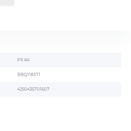
PX K4
BBQ118371
4250435701607