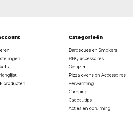
account
Categorieën
reren
Barbecues en Smokers
stellingen
BBQ accessoires
ckets
Gietijzer
langlijst
Pizza ovens en Accessoires
jk producten
Verwarming
Camping
Cadeautips!
Acties en opruiming