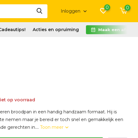
0
0
Inloggen
Cadeautips!
Acties en opruiming
Maak een afspra
iet op voorraad
jzeren broodpan in een handig handzaam formaat. Hij is
e nemen maar je bereid er toch snel en gemakkelijk een
nde gerechten in....
Toon meer