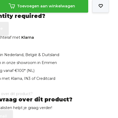
Toevoegen aan winkelwagen
ntity required?
te
achteraf met
Klarna
in Nederland, België & Duitsland
len in onze showroom in Emmen
ng vanaf €100* (NL)
 met Klarna, IN3 of Creditcard
vraag over dit product?
listen helpt je graag verder!
mail