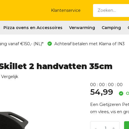
Klantenservice
Pizza ovens en Accessoires
Verwarming
Camping
ing vanaf €150,- (NL)*
Achteraf betalen met Klarna of IN3
 Skillet 2 handvatten 35cm
Vergelijk
0
0
:
0
0
:
0
0
:
0
0
54,99
O
Een Gietijzeren Pe
om vlees, vis en gr
-
+