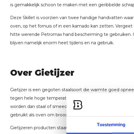
is gemakkelijk schoon te maken met een geribbelde schra
Deze Skillet is voorzien van twee handige handvatten waar
oven, op het fornuis of in een kamado kan zetten. Vergeet 
hitte werende Petromax hand bescherming te gebruiken. 
blijven namelijk enorm heet tijdens en na gebruik.
Over Gietijzer
Gietijzer is een gegoten staalsoort die warmte goed opne
tegen hele hoge temperaturen. Hierdoor kan gietijzer voor
worden dan staal of smeedijzer. Een afgesloten gietijzere
gebruikt als oven om brood te bakken, maar is ook perfect 
Toestemming
Gietijzeren producten staan al jaren bekend als duurzam