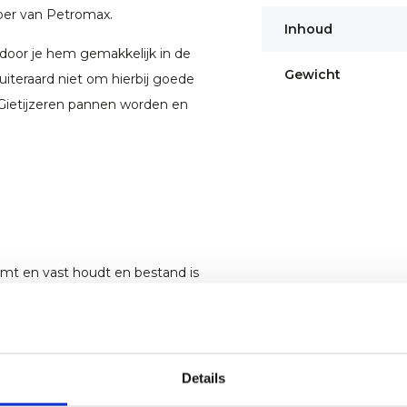
per van Petromax.
Inhoud
door je hem gemakkelijk in de
Gewicht
uiteraard niet om hierbij goede
Gietijzeren pannen worden en
emt en vast houdt en bestand is
 veel meer doeleinden gebruikt
n pan kan bijvoorbeeld worden
geschikt als stoofpan.
Details
e producten omdat ze 100%