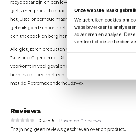
recyclebaar zijn en een leven lang meegaan mits je het m
Onze website maakt gebruik
gietijzeren producten traditioneel van generatie op generat
het juiste onderhoud maar dit is minder dan je denkt. Maak 
We gebruiken cookies om cont
websiteverkeer te analyseren
gebruik goed schoon met warm water en een afwasborstel
adverteren en analyse. Deze
een theedoek en berg hem netjes op.
verstrekt of die ze hebben v
Alle gietijzeren producten van Petromax zijn meerdere ke
“seasonen” genoemd. Dit zorgt voor een soort een natuurli
voorkomt in veel gevallen roest. Roest je product toch ee
hem even goed met een staalborstel, spoel hem af en be
met de Petromax onderhoudswax.
Reviews
0
5
van
Based on 0 reviews
Er zijn nog geen reviews geschreven over dit product..