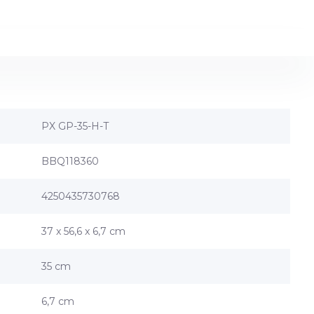
PX GP-35-H-T
BBQ118360
4250435730768
37 x 56,6 x 6,7 cm
35 cm
6,7 cm