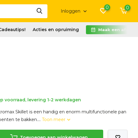
0
0
Inloggen
Cadeautips!
Acties en opruiming
Maak een afspra
p voorraad, levering 1-2 werkdagen
tromax Skillet is een handig en enorm multifunctionele pan
oenten te bakken....
Toon meer
Toevoegen aan winkelwagen