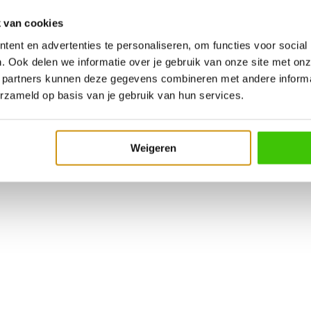
et zorg behandeld. Zo worden
 van cookies
ie doorgegeven. Gietijzer vergt
je gietijzeren product na
ent en advertenties te personaliseren, om functies voor social
. Ook delen we informatie over je gebruik van onze site met onz
. Droog je product goed af met
 partners kunnen deze gegevens combineren met andere informat
erzameld op basis van je gebruik van hun services.
ren voorbehandeld ook wel
jke anti aanbaklaag en
Weigeren
n keer, geen probleem, boen
handel hem zelf even opnieuw