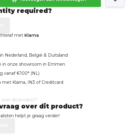
ntity required?
te
achteraf met
Klarna
in Nederland, België & Duitsland
len in onze showroom in Emmen
ng vanaf €100* (NL)
 met Klarna, IN3 of Creditcard
vraag over dit product?
listen helpt je graag verder!
mail