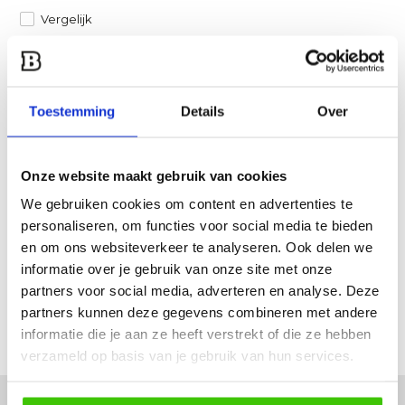
Vergelijk
Heb je een vraag over dit product?
Een van onze specialisten helpt je graag verder!
Toestemming
Details
Over
Stuur ons een mail
Onze website maakt gebruik van cookies
Productomschrijving
We gebruiken cookies om content en advertenties te
personaliseren, om functies voor social media te bieden
Specificaties
en om ons websiteverkeer te analyseren. Ook delen we
informatie over je gebruik van onze site met onze
Reviews
partners voor social media, adverteren en analyse. Deze
partners kunnen deze gegevens combineren met andere
informatie die je aan ze heeft verstrekt of die ze hebben
Delen
verzameld op basis van je gebruik van hun services.