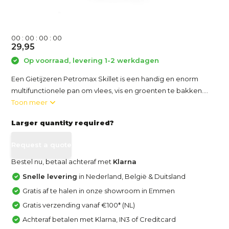
0
0
:
0
0
:
0
0
:
0
0
29,95
Op voorraad, levering 1-2 werkdagen
Een Gietijzeren Petromax Skillet is een handig en enorm
multifunctionele pan om vlees, vis en groenten te bakken....
Toon meer
Larger quantity required?
Request a quote
Bestel nu, betaal achteraf met
Klarna
Snelle levering
in Nederland, België & Duitsland
Gratis af te halen in onze showroom in Emmen
Gratis verzending vanaf €100* (NL)
Achteraf betalen met Klarna, IN3 of Creditcard