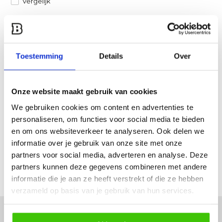
Vergelijk
Heb je een vraag over dit product?
Een van onze specialisten helpt je graag verder!
Toestemming
Details
Over
Stuur ons een mail
Onze website maakt gebruik van cookies
Productomschrijving
We gebruiken cookies om content en advertenties te
personaliseren, om functies voor social media te bieden
Specificaties
en om ons websiteverkeer te analyseren. Ook delen we
informatie over je gebruik van onze site met onze
Reviews
partners voor social media, adverteren en analyse. Deze
partners kunnen deze gegevens combineren met andere
Delen
informatie die je aan ze heeft verstrekt of die ze hebben
verzameld op basis van je gebruik van hun services.