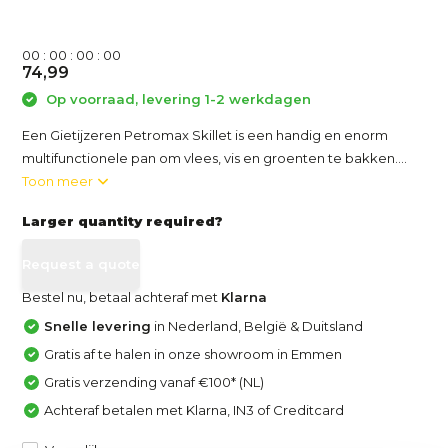
0
0
:
0
0
:
0
0
:
0
0
74,99
Op voorraad, levering 1-2 werkdagen
Een Gietijzeren Petromax Skillet is een handig en enorm
multifunctionele pan om vlees, vis en groenten te bakken....
Toon meer
Larger quantity required?
Request a quote
Bestel nu, betaal achteraf met
Klarna
Snelle levering
in Nederland, België & Duitsland
Gratis af te halen in onze showroom in Emmen
Gratis verzending vanaf €100* (NL)
Achteraf betalen met Klarna, IN3 of Creditcard