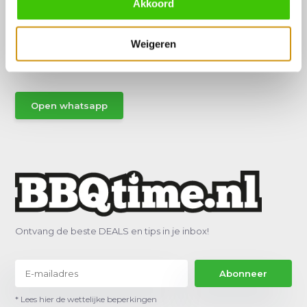
Akkoord
Hulp of advies nodig?
Vraag het een van onze specialisten!
Weigeren
Stuur gemakkelijk een Whatsapp.
Open whatsapp
Ontvang de beste DEALS en tips in je inbox!
Abonneer
* Lees hier de wettelijke beperkingen