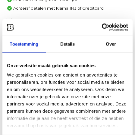
Achteraf betalen met Klarna, IN3 of Creditcard
Vergelijk
Heb je een vraag over dit product?
Toestemming
Details
Over
Een van onze specialisten helpt je graag verder!
Stuur ons een mail
Onze website maakt gebruik van cookies
We gebruiken cookies om content en advertenties te
Productomschrijving
personaliseren, om functies voor social media te bieden
en om ons websiteverkeer te analyseren. Ook delen we
Specificaties
informatie over je gebruik van onze site met onze
partners voor social media, adverteren en analyse. Deze
Reviews
partners kunnen deze gegevens combineren met andere
informatie die je aan ze heeft verstrekt of die ze hebben
verzameld op basis van je gebruik van hun services.
Delen