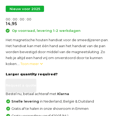
Nieuw voor 2025
0
0
:
0
0
:
0
0
:
0
0
14,95
Op voorraad, levering 1-2 werkdagen
Het magnetische houten handvat voor de smeedijzeren pan.
Het handvat kan met één hand aan het handvat van de pan
worden bevestigd door middel van de magneetsluiting. Zo
heb je altijd een hand vrij om onverstoord door te kunnen
koken....
Toon meer
Larger quantity required?
Request a quote
Bestel nu, betaal achteraf met
Klarna
Snelle levering
in Nederland, België & Duitsland
Gratis af te halen in onze showroom in Emmen
Gratis verzending vanaf €100* (NL)