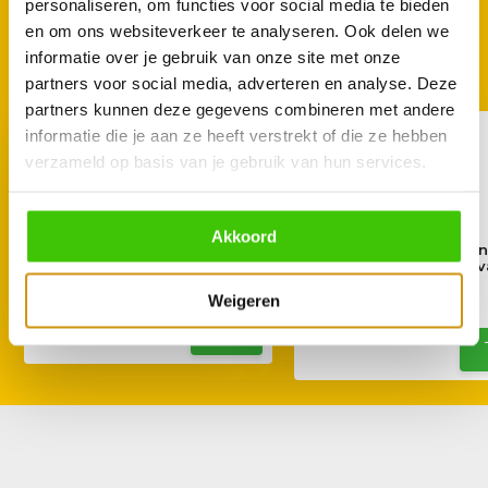
personaliseren, om functies voor social media te bieden
en om ons websiteverkeer te analyseren. Ook delen we
GOED TE COMBINEREN
informatie over je gebruik van onze site met onze
Met deze accessoires
partners voor social media, adverteren en analyse. Deze
partners kunnen deze gegevens combineren met andere
informatie die je aan ze heeft verstrekt of die ze hebben
verzameld op basis van je gebruik van hun services.
Akkoord
Beuken Steakplank 35 x 18,5 x
Puur Hout Beuken
2 cm
Steakplank met handv
cm
Weigeren
9,95
14,95