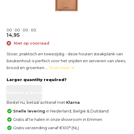
0
0
:
0
0
:
0
0
:
0
0
14,95
Niet op voorraad
Stoer, praktisch en tweezijdig - deze houten steakplank van
beukenhout is perfect voor het snijden en serveren van vlees,
brood en groenten....
Toon meer
Larger quantity required?
Request a quote
Bestel nu, betaal achteraf met
Klarna
Snelle levering
in Nederland, België & Duitsland
Gratis af te halen in onze showroom in Emmen
Gratis verzending vanaf €100* (NL)